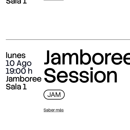
Sala 1
Jambore
lunes
10 Ago
Session
19:00
Jamboree
Sala 1
JAM
Saber más