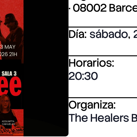
· 08002 Barc
Día:
sábado
,
Horarios:
20:30
Organiza:
The Healers 