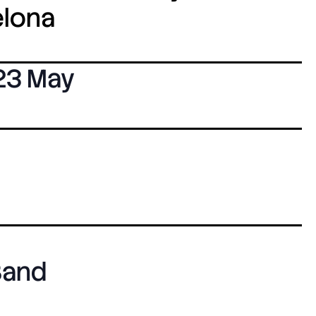
elona
23 May
Band