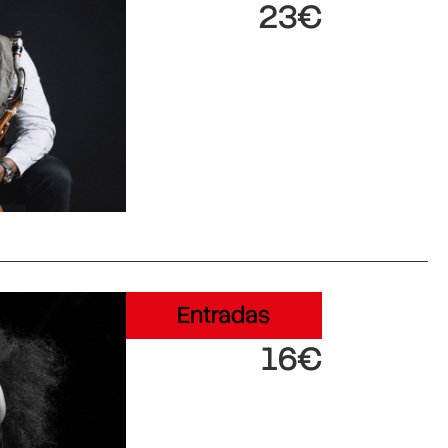
23€
Entradas
16€