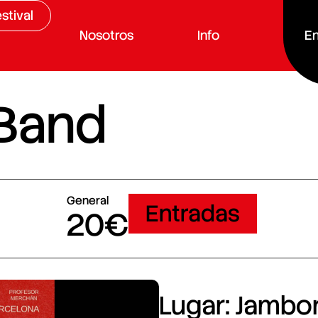
stival
Nosotros
Info
En
 Band
General
Entradas
20€
Lugar: Jambore