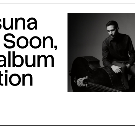
suna
 Soon,
 album
tion