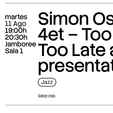
Simon O
martes
11 Ago
4et – Too
19:00h
20:30h
Too Late
Jamboree
Sala 1
presenta
Jazz
Saber más