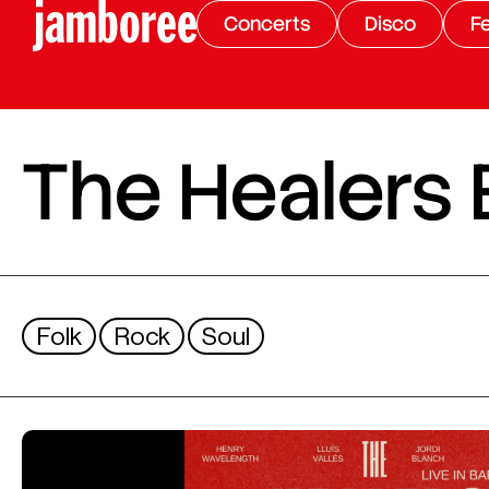
Concerts
Disco
Fe
The Healers
Folk
Rock
Soul