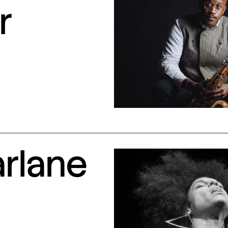
r
arlane