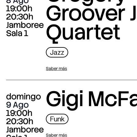
8 Ago
Groover J
19:00h
20:30h
Quartet
Jamboree
Sala 1
Jazz
Saber más
Gigi McF
domingo
9 Ago
19:00h
Funk
20:30h
Jamboree
Saber más