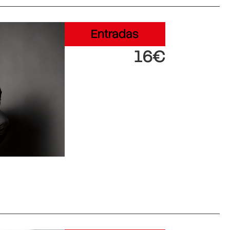
Entradas
16€