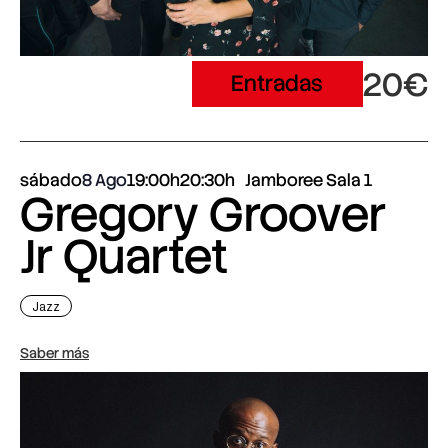
20€
Entradas
sábado
8 Ago
19:00h
20:30h
Jamboree Sala 1
Gregory Groover
Jr Quartet
Jazz
Saber más