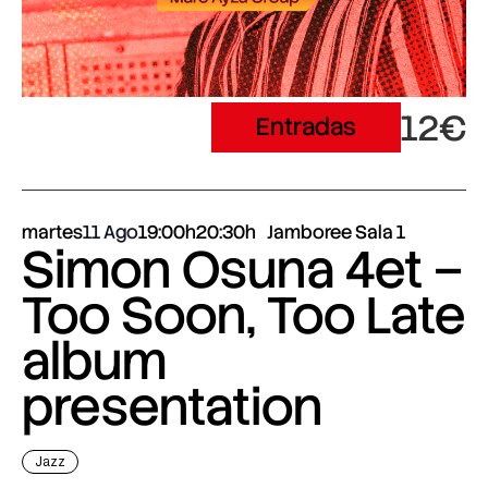
12€
Entradas
martes
11 Ago
19:00h
20:30h
Jamboree Sala 1
Simon Osuna 4et –
Too Soon, Too Late
album
presentation
Jazz