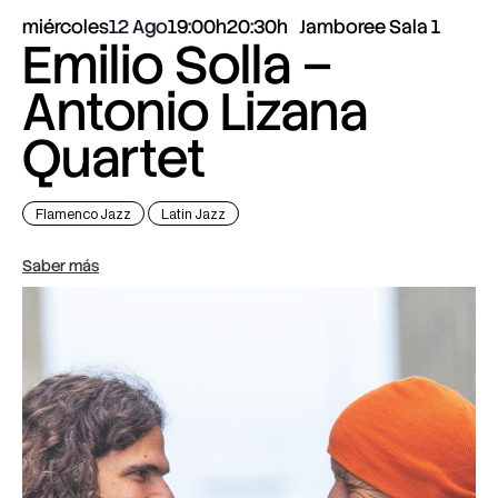
miércoles
12 Ago
19:00h
20:30h
Jamboree Sala 1
Emilio Solla –
Antonio Lizana
Quartet
Flamenco Jazz
Latin Jazz
Saber más