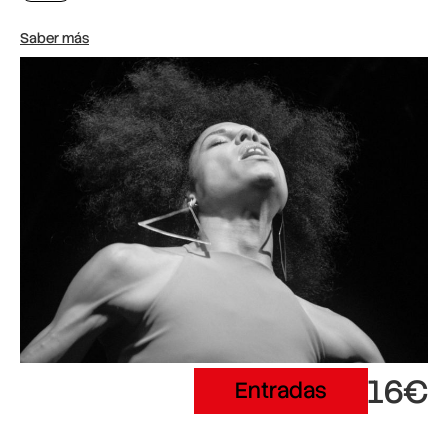
Saber más
16€
Entradas