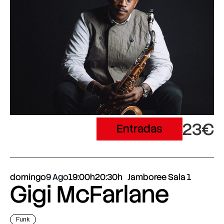
23€
Entradas
domingo
9 Ago
19:00h
20:30h
Jamboree Sala 1
Gigi McFarlane
Funk