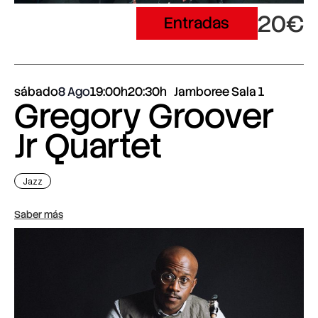
20€
Entradas
sábado
8 Ago
19:00h
20:30h
Jamboree Sala 1
Gregory Groover
Jr Quartet
Jazz
Saber más