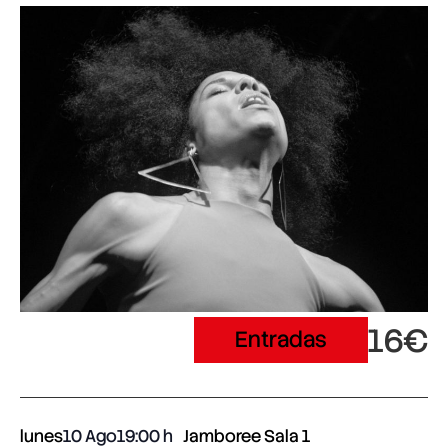
16€
Entradas
lunes
10 Ago
19:00
Jamboree Sala 1