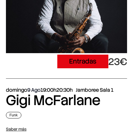
23€
Entradas
domingo
9 Ago
19:00h
20:30h
Jamboree Sala 1
Gigi McFarlane
Funk
Saber más