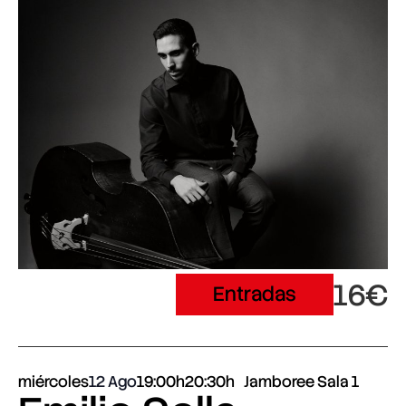
16€
Entradas
miércoles
12 Ago
19:00h
20:30h
Jamboree Sala 1