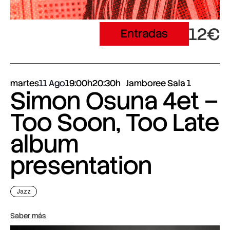
12€
Entradas
martes
11 Ago
19:00h
20:30h
Jamboree Sala 1
Simon Osuna 4et –
Too Soon, Too Late
album
presentation
Jazz
Saber más