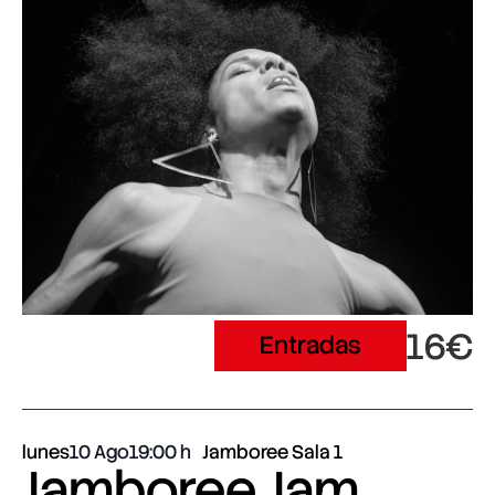
16€
Entradas
lunes
10 Ago
19:00
Jamboree Sala 1
Jamboree Jam