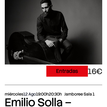
16€
Entradas
miércoles
12 Ago
19:00h
20:30h
Jamboree Sala 1
Emilio Solla –