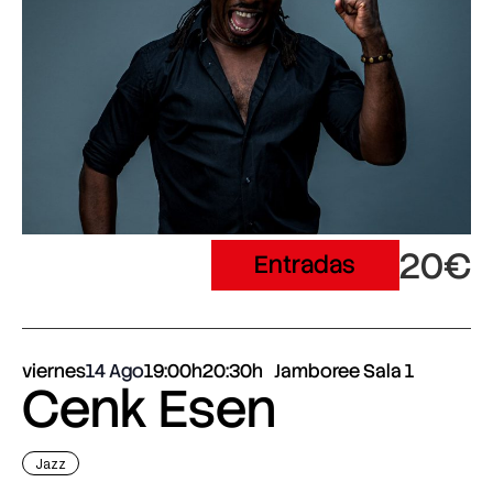
20€
Entradas
viernes
14 Ago
19:00h
20:30h
Jamboree Sala 1
Cenk Esen
Jazz