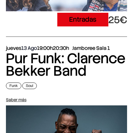
25€
Entradas
jueves
13 Ago
19:00h
20:30h
Jamboree Sala 1
Pur Funk: Clarence
Bekker Band
Funk
Soul
Saber más