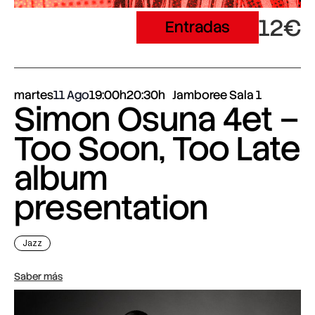
12€
Entradas
martes
11 Ago
19:00h
20:30h
Jamboree Sala 1
Simon Osuna 4et –
Too Soon, Too Late
album
presentation
Jazz
Saber más