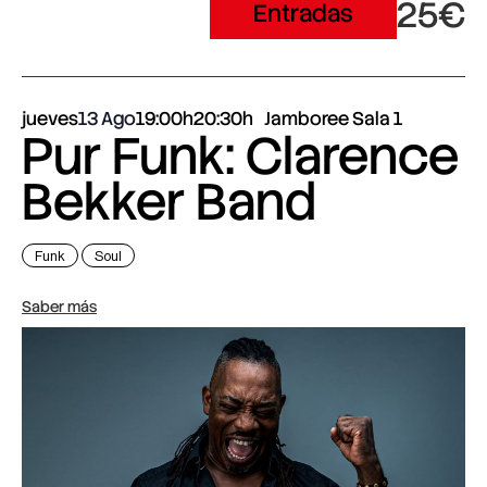
25€
Entradas
jueves
13 Ago
19:00h
20:30h
Jamboree Sala 1
Pur Funk: Clarence
Bekker Band
Funk
Soul
Saber más