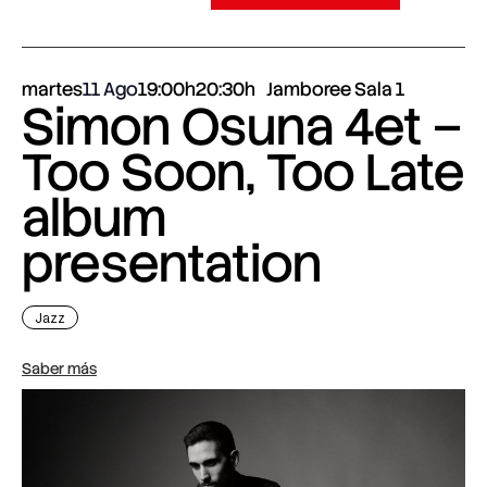
martes
11 Ago
19:00h
20:30h
Jamboree Sala 1
Simon Osuna 4et –
Too Soon, Too Late
album
presentation
Jazz
Saber más