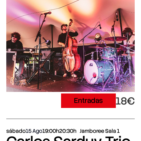
18€
Entradas
sábado
15 Ago
19:00h
20:30h
Jamboree Sala 1