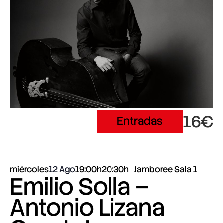
16€
Entradas
miércoles
12 Ago
19:00h
20:30h
Jamboree Sala 1
Emilio Solla –
Antonio Lizana