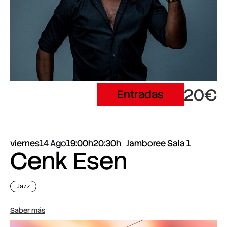
20€
Entradas
viernes
14 Ago
19:00h
20:30h
Jamboree Sala 1
Cenk Esen
Jazz
Saber más