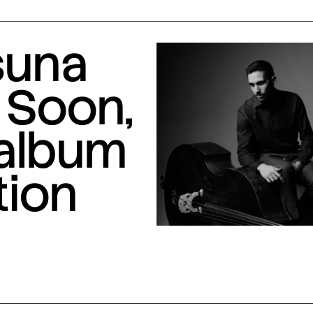
suna
 Soon,
 album
tion