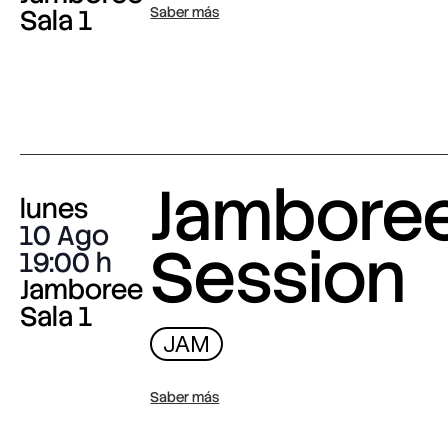
Sala 1
Saber más
Jambore
lunes
10 Ago
Session
19:00
Jamboree
Sala 1
JAM
Saber más