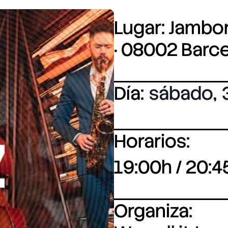
Lugar: Jambore
· 08002 Barc
Día:
sábado
,
Horarios:
19:00h / 20:4
Organiza: