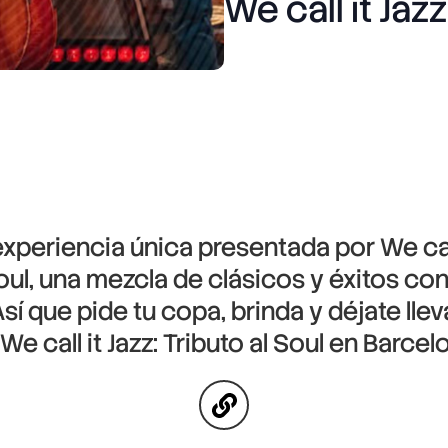
We call it Jazz
experiencia única presentada por We call
oul, una mezcla de clásicos y éxitos c
sí que pide tu copa, brinda y déjate lle
e call it Jazz: Tributo al Soul en Barcel