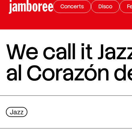
Concerts
Disco
Fe
We call it Ja
al Corazón d
Jazz