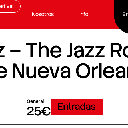
stival
Nosotros
Info
En
zz – The Jazz 
e Nueva Orle
General
Entradas
25€