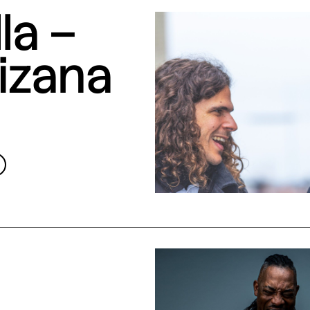
la –
izana