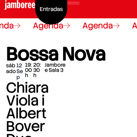
Entradas
nda
Agenda
Agenda
A
Bossa Nova
19:
20:
Jambore
sáb
12
00
30
e Sala 3
ado
Se
h
h
p
Chiara
Viola i
Albert
Bover