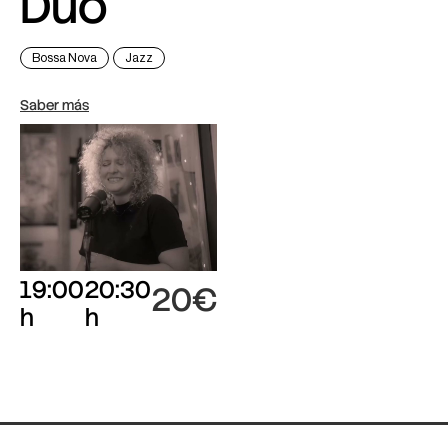
Duo
Bossa Nova
Jazz
Saber más
19:00
20:30
20€
h
h