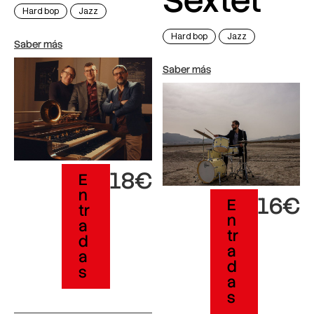
Sextet
Hard bop
Jazz
Hard bop
Jazz
Saber más
Saber más
18€
E
n
16€
E
tr
n
a
tr
d
a
a
d
s
a
s