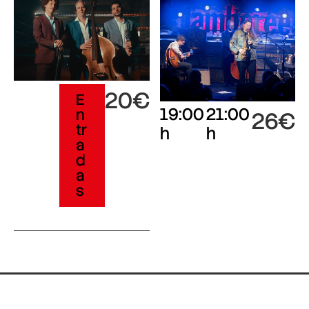
20€
E
19:00
21:00
n
26€
tr
h
h
a
d
a
s