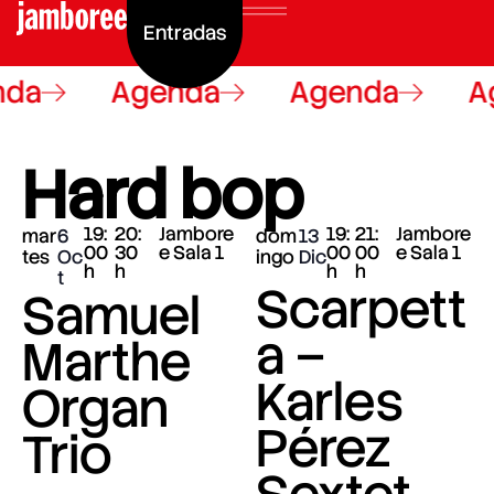
Entradas
da
Agenda
Agenda
A
Hard bop
19:
20:
Jambore
19:
21:
Jambore
mar
6
dom
13
00
30
e Sala 1
00
00
e Sala 1
tes
Oc
ingo
Dic
h
h
h
h
t
Scarpett
Samuel
a –
Marthe
Karles
Organ
Pérez
Trio