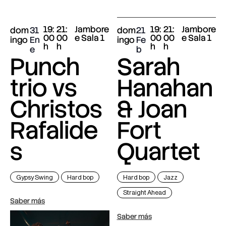
19:
21:
Jambore
19:
21:
Jambore
dom
31
dom
21
00
00
e Sala 1
00
00
e Sala 1
ingo
En
ingo
Fe
h
h
h
h
e
b
Punch
Sarah
trio vs
Hanahan
Christos
& Joan
Rafalide
Fort
s
Quartet
Gypsy Swing
Hard bop
Hard bop
Jazz
Straight Ahead
Saber más
Saber más