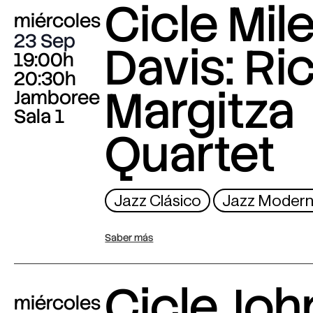
Cicle Mil
miércoles
23 Sep
Davis: Ri
19:00h
20:30h
Margitza
Jamboree
Sala 1
Quartet
Jazz Clásico
Jazz Moder
Saber más
Cicle Joh
miércoles