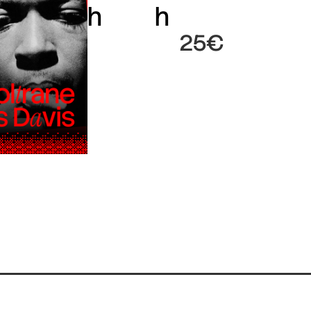
h
h
25€