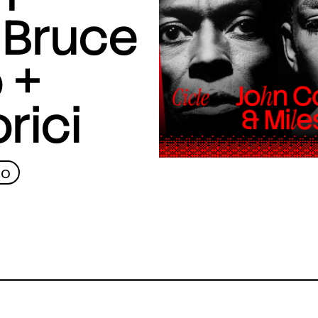
 Bruce
 +
rici
no