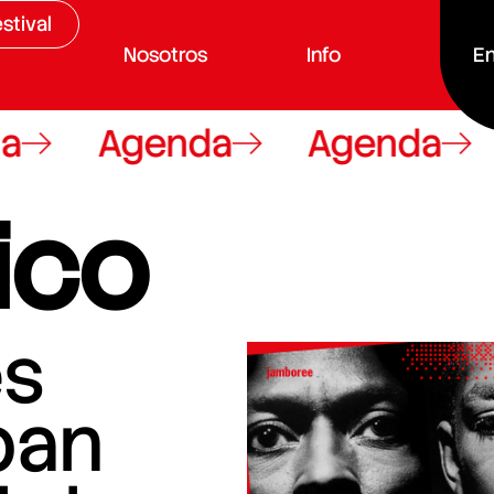
stival
Nosotros
Info
En
Agenda
Agenda
ico
es
ban