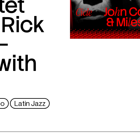
tet
 Rick
–
with
no
Latin Jazz