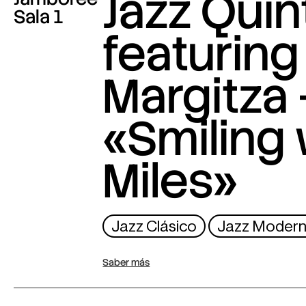
Jazz Quin
Sala 1
featuring
Margitza 
«Smiling 
Miles»
Jazz Clásico
Jazz Moder
Saber más