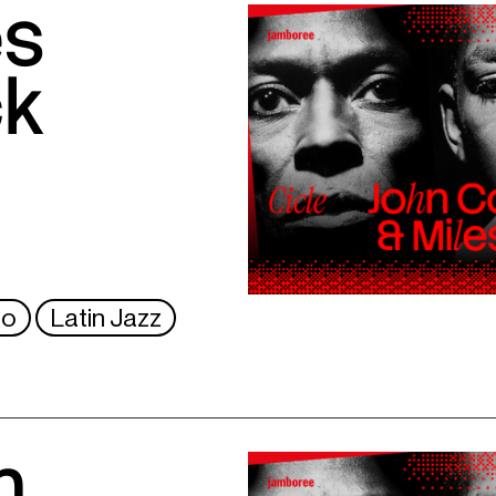
es
ck
no
Latin Jazz
n