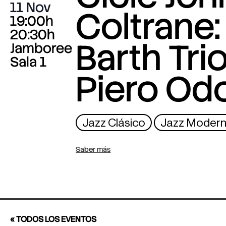
11 Nov
Coltrane:
19:00h
20:30h
Barth Trio
Jamboree
Sala 1
Piero Odo
Jazz Clásico
Jazz Moder
Saber más
« TODOS LOS EVENTOS