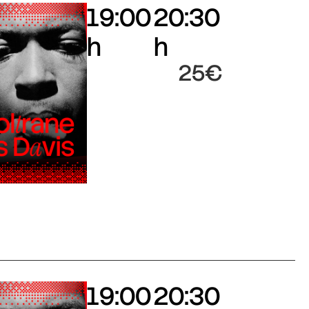
19:00
20:30
h
h
25€
19:00
20:30