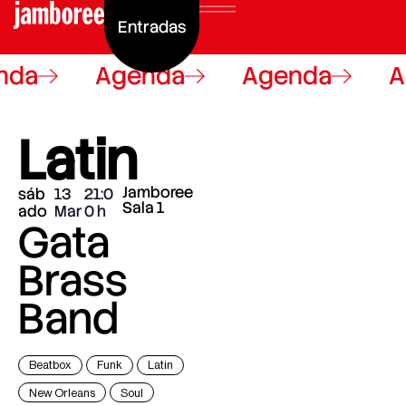
Entradas
nda
Agenda
Agenda
A
Latin
Jamboree
sáb
13
21:0
Sala 1
ado
Mar
0
Gata
Brass
Band
Beatbox
Funk
Latin
New Orleans
Soul