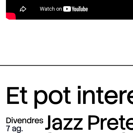
Et pot inte
Jazz Pre
Divendres
7 ag.