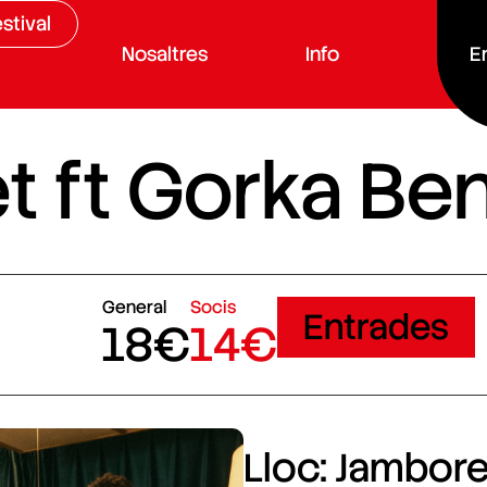
stival
Nosaltres
Info
E
et ft Gorka Be
General
Socis
Entrades
18€
14€
Lloc: Jamboree