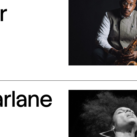
r
arlane