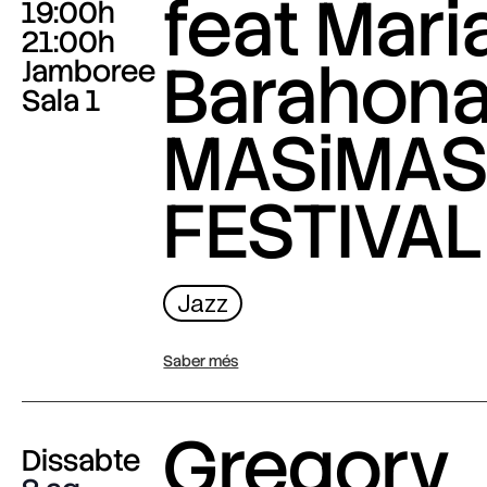
feat Mari
19:00h
21:00h
Barahona
Jamboree
Sala 1
MASiMA
FESTIVAL
Jazz
Saber més
Gregory
Dissabte