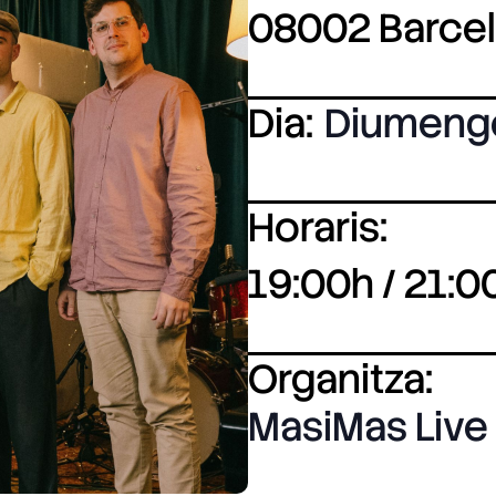
08002 Barce
Dia:
Diumeng
Horaris:
19:00h / 21:0
Organitza:
MasiMas Live