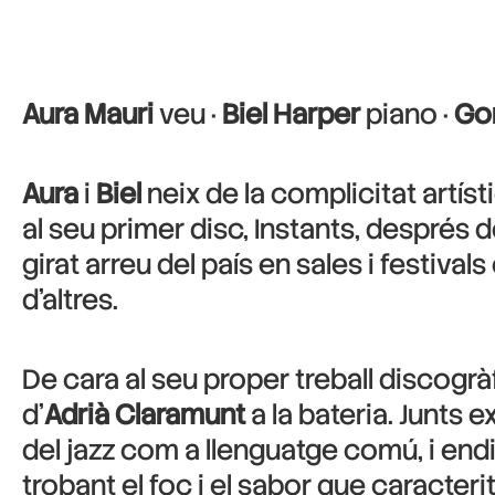
Aura Mauri
veu ·
Biel Harper
piano ·
Gor
Aura
i
Biel
neix de la complicitat artíst
al seu primer disc, Instants, després 
girat arreu del país en sales i festivals
d’altres.
De cara al seu proper treball discogr
d’
Adrià Claramunt
a la bateria. Junts 
del jazz com a llenguatge comú, i end
trobant el foc i el sabor que caracter