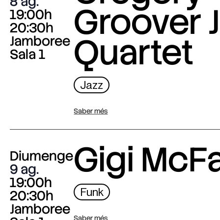
8 ag.
Groover J
19:00h
20:30h
Quartet
Jamboree
Sala 1
Jazz
Saber més
Gigi McF
Diumenge
9 ag.
19:00h
Funk
20:30h
Jamboree
Saber més