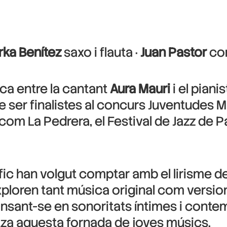
ka Benítez
saxo i flauta ·
Juan Pastor
con
ica entre la cantant
Aura Mauri
i el piani
de ser finalistes al concurs Juventudes 
 com La Pedrera, el Festival de Jazz de Pal
àfic han volgut comptar amb el lirisme d
exploren tant música original com versio
insant-se en sonoritats íntimes i cont
itza aquesta fornada de joves músics.