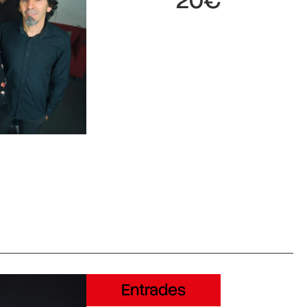
20€
Entrades