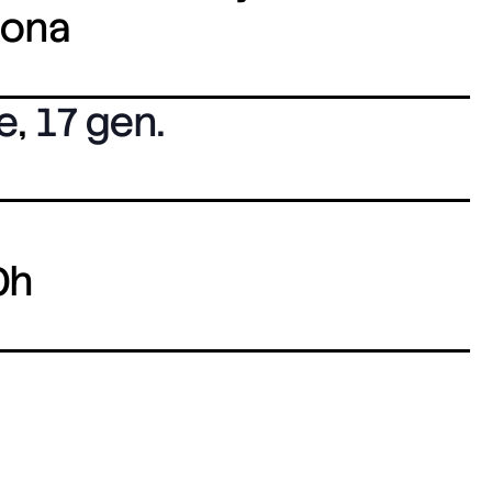
lona
e
,
17 gen.
0h