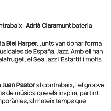
trabaix ·
Adrià Claramunt
bateria
sta
Biel Harper
. Junts van donar forma
Musicales de España, Jazz. Amb ell han
afrugell, el Sea Jazz l’Estartit i molts
e
Juan Pastor
al contrabaix, i el groove
ns de música que els inspira, partint
emporànies, al mateix temps que