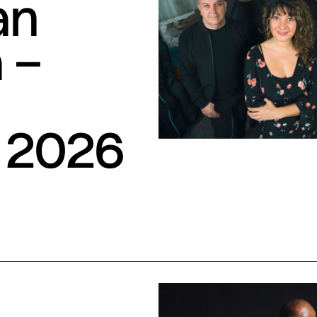
an
 –
S
 2026