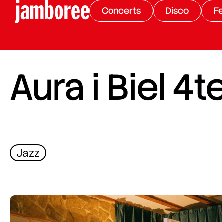
Concerts
Disco
Fe
Aura i Biel 4t
Jazz