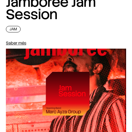
Jamboree Jam
Session
JAM
Saber més