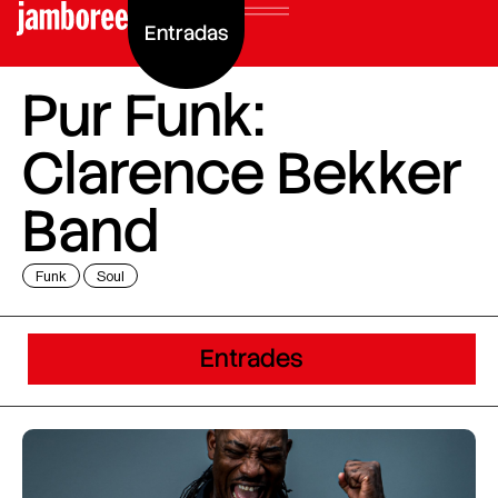
Entradas
Pur Funk:
Clarence Bekker
Band
Funk
Soul
Entrades