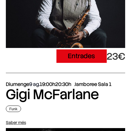
23€
Entrades
Diumenge
9 ag.
19:00h
20:30h
Jamboree Sala 1
Gigi McFarlane
Funk
Saber més