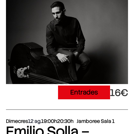
16€
Entrades
Dimecres
12 ag.
19:00h
20:30h
Jamboree Sala 1
Emilio Solla –