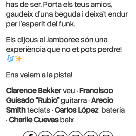
has de ser. Porta els teus amics,
gaudeix d’una beguda i deixa’t endur
per l’esperit del funk.
Els dijous al Jamboree són una
experiència que no et pots perdre!
Ens veiem a la pista!
Clarence Bekker
veu ·
Francisco
Guisado “Rubio”
guitarra ·
Arecio
Smith
teclats ·
Carlos López
bateria
·
Charlie Cuevas
baix