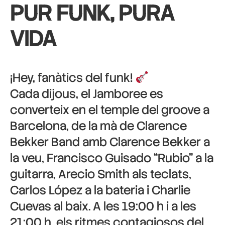
PUR FUNK, PURA
VIDA
¡Hey, fanàtics del funk!
Cada dijous, el Jamboree es
converteix en el temple del groove a
Barcelona, de la mà de Clarence
Bekker Band amb Clarence Bekker a
la veu, Francisco Guisado “Rubio” a la
guitarra, Arecio Smith als teclats,
Carlos López a la bateria i Charlie
Cuevas al baix. A les 19:00 h i a les
21:00 h, els ritmes contagiosos del