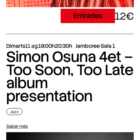
12€
Entrades
Dimarts
11 ag.
19:00h
20:30h
Jamboree Sala 1
Simon Osuna 4et –
Too Soon, Too Late
album
presentation
Jazz
Saber més