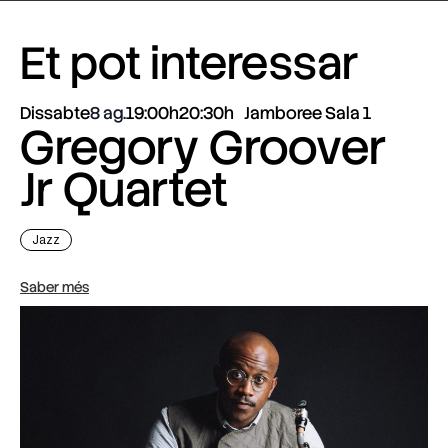
Et pot interessar
Dissabte
8 ag.
19:00h
20:30h
Jamboree Sala 1
Gregory Groover
Jr Quartet
Jazz
Saber més