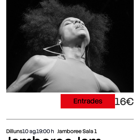
16€
Entrades
Dilluns
10 ag.
19:00
Jamboree Sala 1