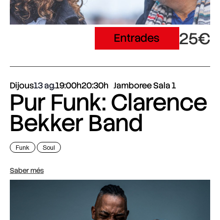
25€
Entrades
Dijous
13 ag.
19:00h
20:30h
Jamboree Sala 1
Pur Funk: Clarence
Bekker Band
Funk
Soul
Saber més