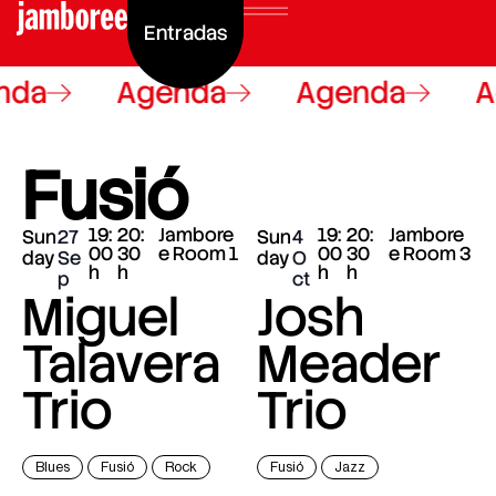
Entradas
nda
Agenda
Agenda
A
Fusió
19:
20:
Jambore
19:
20:
Jambore
Sun
27
Sun
4
00
30
e Room 1
00
30
e Room 3
day
Se
day
O
h
h
h
h
p
ct
Miguel
Josh
Talavera
Meader
Trio
Trio
Blues
Fusió
Rock
Fusió
Jazz