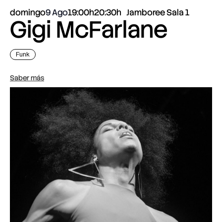
domingo
9 Ago
19:00h
20:30h
Jamboree Sala 1
Gigi McFarlane
Funk
Saber más