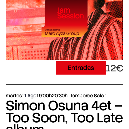
12€
Entradas
martes
11 Ago
19:00h
20:30h
Jamboree Sala 1
Simon Osuna 4et –
Too Soon, Too Late