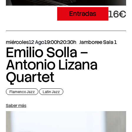
16€
Entradas
miércoles
12 Ago
19:00h
20:30h
Jamboree Sala 1
Emilio Solla –
Antonio Lizana
Quartet
Flamenco Jazz
Latin Jazz
Saber más