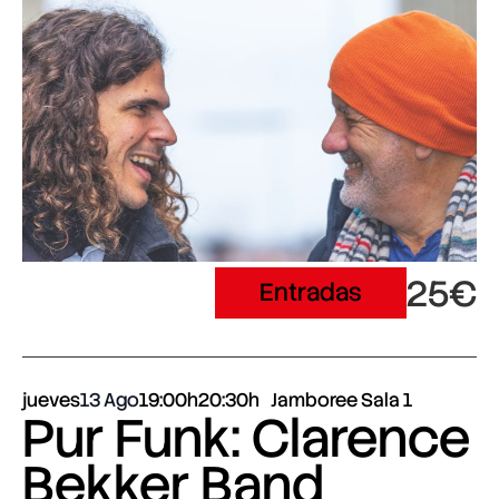
25€
Entradas
jueves
13 Ago
19:00h
20:30h
Jamboree Sala 1
Pur Funk: Clarence
Bekker Band