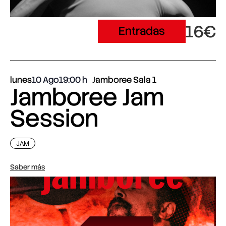
16€
Entradas
lunes
10 Ago
19:00
Jamboree Sala 1
Jamboree Jam
Session
JAM
Saber más