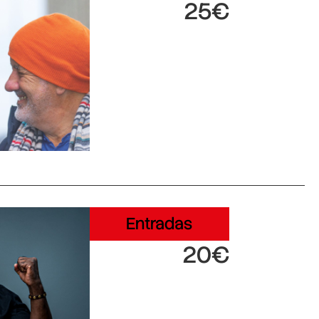
25€
Entradas
20€