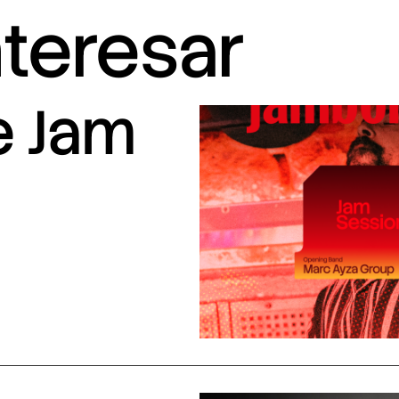
nteresar
e Jam