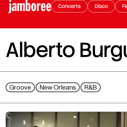
Concerts
Disco
Fe
Alberto Burg
Groove
New Orleans
R&B