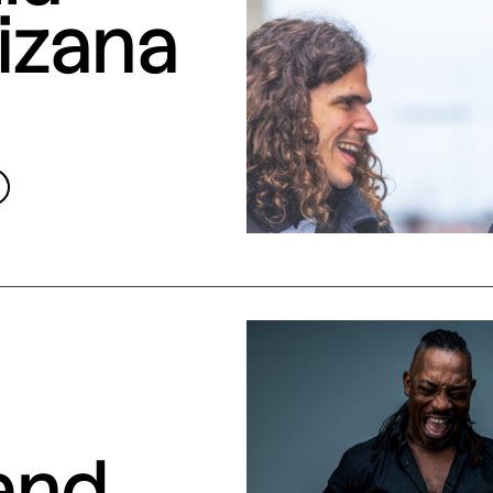
izana
and