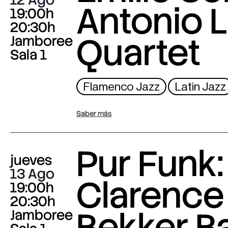
Antonio L
19:00h
20:30h
Quartet
Jamboree
Sala 1
Flamenco Jazz
Latin Jazz
Saber más
Pur Funk:
jueves
13 Ago
Clarence
19:00h
20:30h
Bekker B
Jamboree