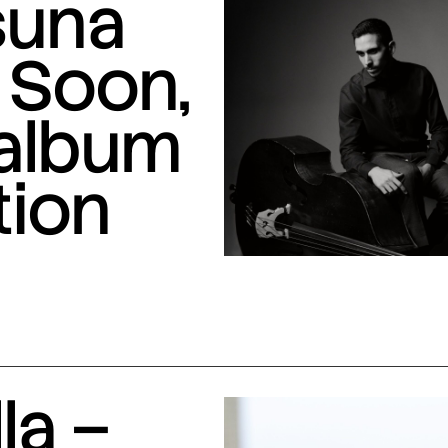
suna
 Soon,
 album
tion
la –