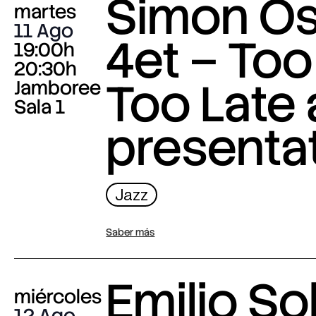
Simon O
martes
11 Ago
4et – Too
19:00h
20:30h
Too Late
Jamboree
Sala 1
presenta
Jazz
Saber más
Emilio Sol
miércoles
12 Ago