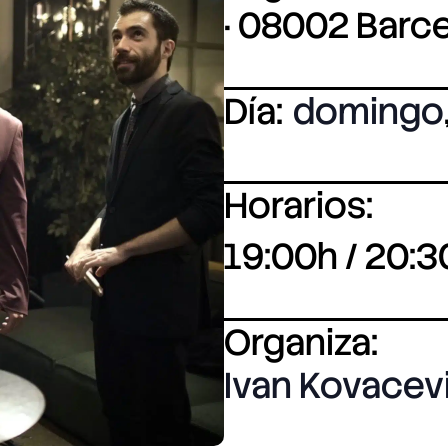
· 08002 Barc
Día:
domingo
Horarios:
19:00h / 20:3
Organiza:
Ivan Kovacev