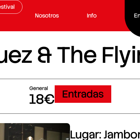
stival
Nosotros
Info
En
uez & The Fly
General
Entradas
18€
Lugar: Jambore