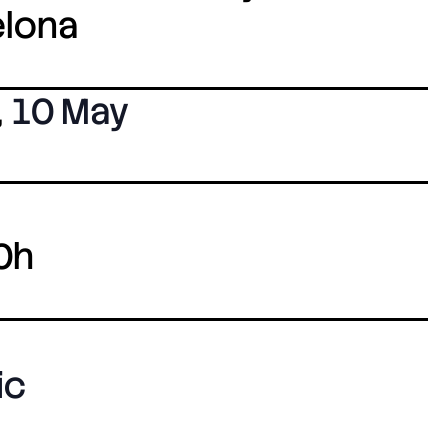
elona
,
10 May
0h
ic