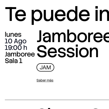
Te puede i
Jambore
lunes
10 Ago
Session
19:00
Jamboree
Sala 1
JAM
Saber más