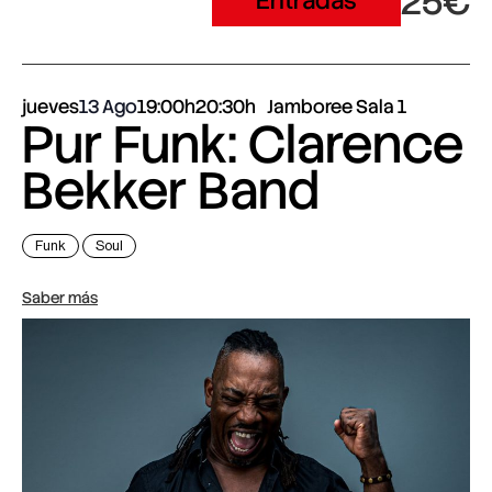
25€
Entradas
jueves
13 Ago
19:00h
20:30h
Jamboree Sala 1
Pur Funk: Clarence
Bekker Band
Funk
Soul
Saber más