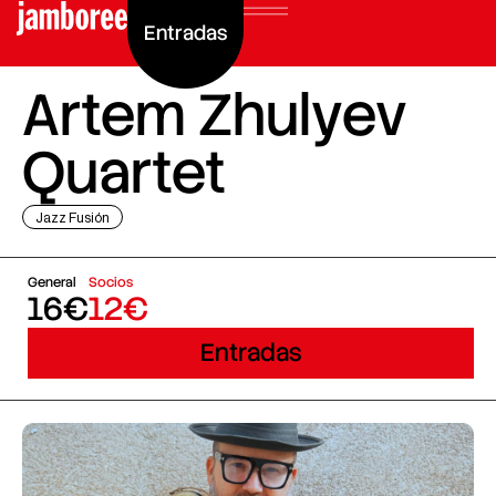
Entradas
Artem Zhulyev
Quartet
Jazz Fusión
General
Socios
16€
12€
Entradas