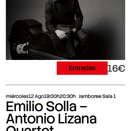
16€
Entradas
miércoles
12 Ago
19:00h
20:30h
Jamboree Sala 1
Emilio Solla –
Antonio Lizana
Quartet