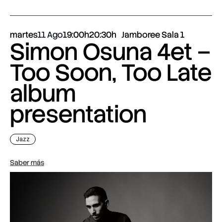
martes
11 Ago
19:00h
20:30h
Jamboree Sala 1
Simon Osuna 4et –
Too Soon, Too Late
album
presentation
Jazz
Saber más