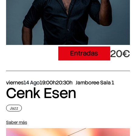
20€
Entradas
viernes
14 Ago
19:00h
20:30h
Jamboree Sala 1
Cenk Esen
Jazz
Saber más