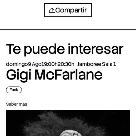
Compartir
Te puede interesar
domingo
9 Ago
19:00h
20:30h
Jamboree Sala 1
Gigi McFarlane
Funk
Saber más