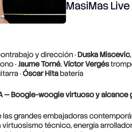
MasiMas Live
ontrabajo y dirección ·
Duska Miscevic
tono ·
Jaume Torné
,
Víctor Vergés
trompe
itarra ·
Óscar Hita
batería
VA — Boogie-woogie virtuoso y alcance 
e las grandes embajadoras contemporá
 virtuosismo técnico, energía arrollado