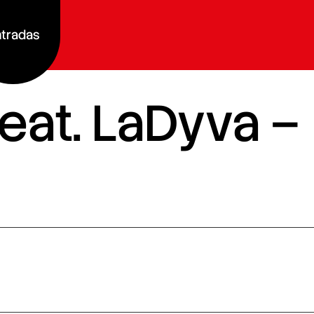
tradas
eat. LaDyva –