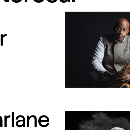
r
arlane