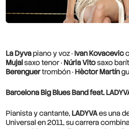
La Dyva
piano y voz ·
Ivan Kovacevic
c
Mujal
saxo tenor ·
Núria Vito
saxo barí
Berenguer
trombón ·
Hèctor Martín
gu
Barcelona Big Blues Band feat. LADY
Pianista y cantante,
LADYVA
es una d
Universal en 2011, su carrera combina