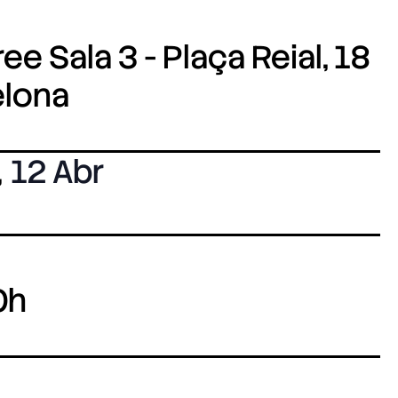
e Sala 3 - Plaça Reial, 18
elona
,
12 Abr
0h