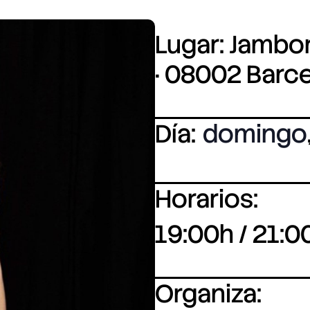
Lugar: Jambore
· 08002 Barc
Día:
domingo
Horarios:
19:00h / 21:0
Organiza: