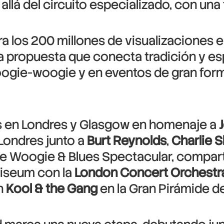
allá del circuito especializado, con un
ra los 200 millones de visualizaciones 
na propuesta que conecta tradición y e
oogie-woogie y en eventos de gran form
s en Londres y Glasgow en homenaje a
 Londres junto a
Burt Reynolds
,
Charlie 
ie Woogie & Blues Spectacular, compar
liseum con la
London Concert Orchestr
on
Kool & the Gang
en la Gran Pirámide d