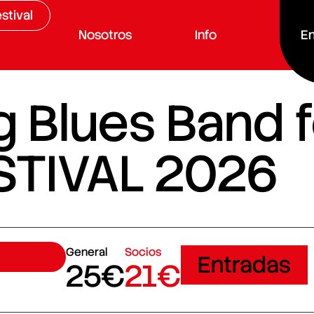
stival
Nosotros
Info
En
g Blues Band f
STIVAL 2026
General
Socios
Entradas
25€
21€