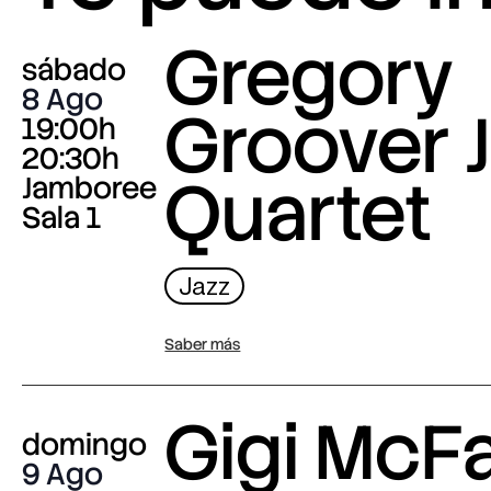
Gregory
sábado
8 Ago
Groover J
19:00h
20:30h
Quartet
Jamboree
Sala 1
Jazz
Saber más
Gigi McF
domingo
9 Ago