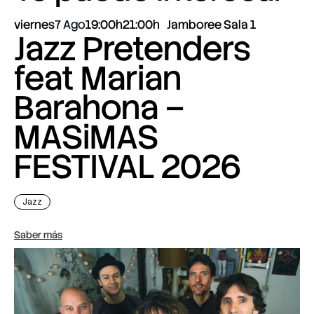
viernes
7 Ago
19:00h
21:00h
Jamboree Sala 1
Jazz Pretenders
feat Marian
Barahona –
MASiMAS
FESTIVAL 2026
Jazz
Saber más