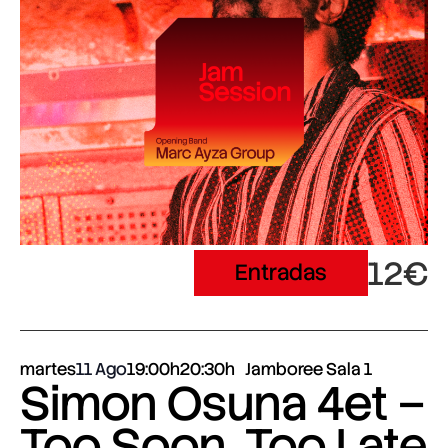
12€
Entradas
martes
11 Ago
19:00h
20:30h
Jamboree Sala 1
Simon Osuna 4et –
Too Soon, Too Late