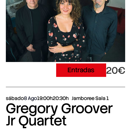
20€
Entradas
sábado
8 Ago
19:00h
20:30h
Jamboree Sala 1
Gregory Groover
Jr Quartet