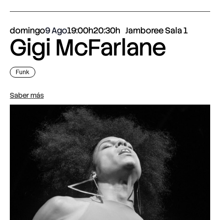
domingo
9 Ago
19:00h
20:30h
Jamboree Sala 1
Gigi McFarlane
Funk
Saber más