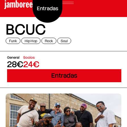
Entradas
BCUC
Funk
Hip Hop
Rock
Soul
General
Socios
28€
24€
Entradas