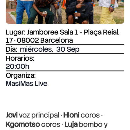
Lugar: Jamboree Sala 1 - Plaça Reial,
17 · 08002 Barcelona
Día:
miércoles
,
30 Sep
Horarios:
20:00
Organiza:
MasiMas Live
Jovi
voz principal ·
Hloni
coros ·
Kgomotso
coros ·
Luja
bombo y