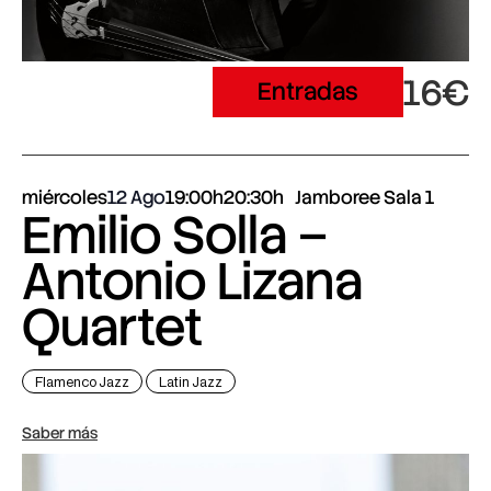
16€
Entradas
miércoles
12 Ago
19:00h
20:30h
Jamboree Sala 1
Emilio Solla –
Antonio Lizana
Quartet
Flamenco Jazz
Latin Jazz
Saber más