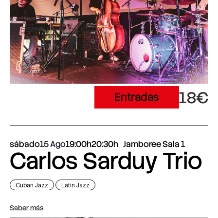
18€
Entradas
sábado
15 Ago
19:00h
20:30h
Jamboree Sala 1
Carlos Sarduy Trio
Cuban Jazz
Latin Jazz
Saber más