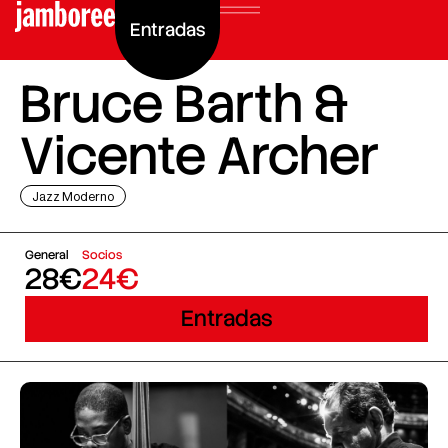
Entradas
Bruce Barth &
Vicente Archer
Jazz Moderno
General
Socios
28€
24€
Entradas