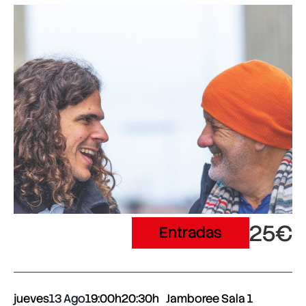
25€
Entradas
jueves
13 Ago
19:00h
20:30h
Jamboree Sala 1