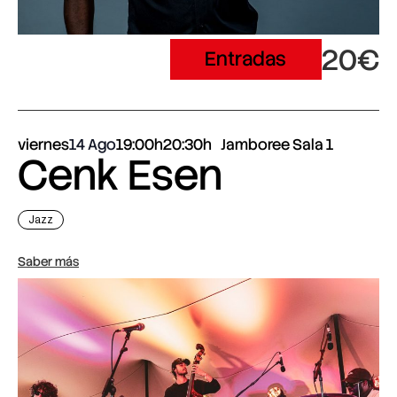
20€
Entradas
viernes
14 Ago
19:00h
20:30h
Jamboree Sala 1
Cenk Esen
Jazz
Saber más