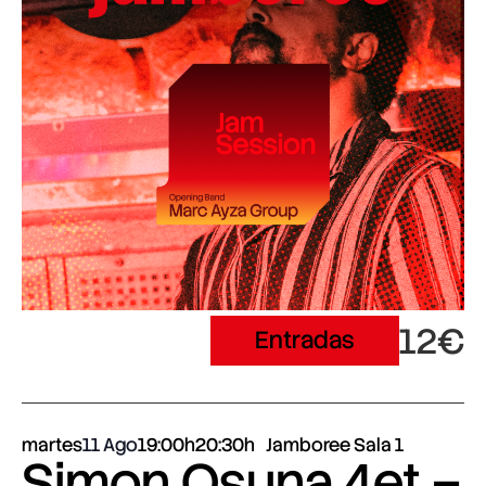
12€
Entradas
martes
11 Ago
19:00h
20:30h
Jamboree Sala 1
Simon Osuna 4et –