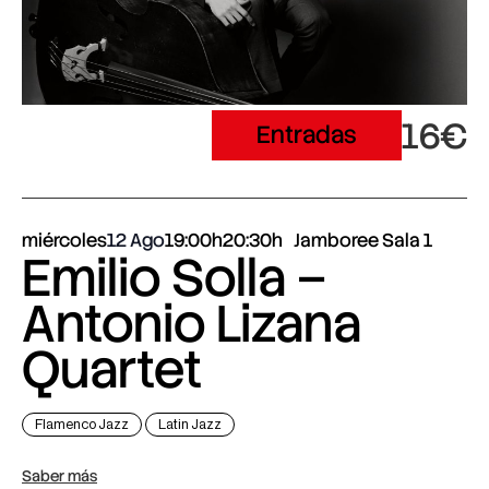
16€
Entradas
miércoles
12 Ago
19:00h
20:30h
Jamboree Sala 1
Emilio Solla –
Antonio Lizana
Quartet
Flamenco Jazz
Latin Jazz
Saber más