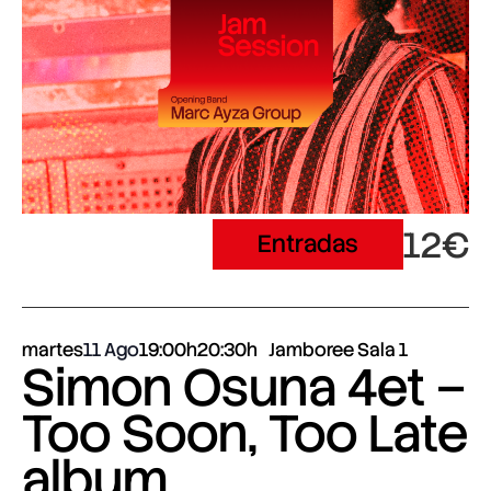
12€
Entradas
martes
11 Ago
19:00h
20:30h
Jamboree Sala 1
Simon Osuna 4et –
Too Soon, Too Late
album