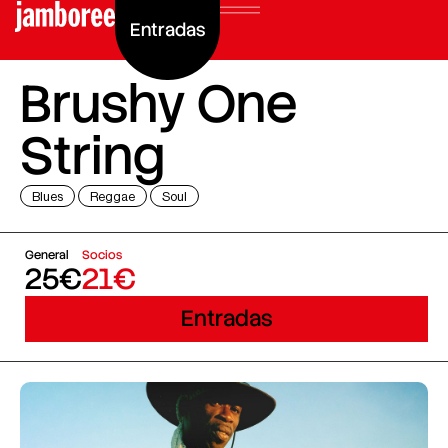
Entradas
Brushy One
String
Blues
Reggae
Soul
General
Socios
25€
21€
Entradas