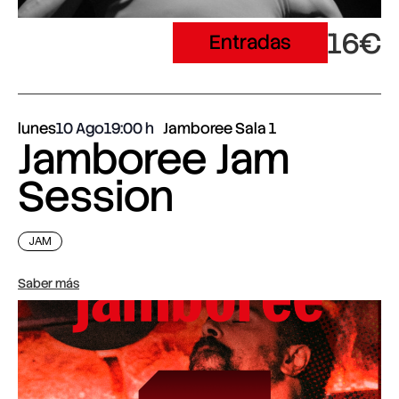
16€
Entradas
lunes
10 Ago
19:00
Jamboree Sala 1
Jamboree Jam
Session
JAM
Saber más