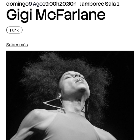
domingo
9 Ago
19:00h
20:30h
Jamboree Sala 1
Gigi McFarlane
Funk
Saber más