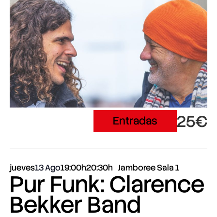
25€
Entradas
jueves
13 Ago
19:00h
20:30h
Jamboree Sala 1
Pur Funk: Clarence
Bekker Band