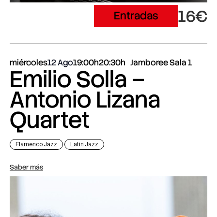
16€
Entradas
miércoles
12 Ago
19:00h
20:30h
Jamboree Sala 1
Emilio Solla –
Antonio Lizana
Quartet
Flamenco Jazz
Latin Jazz
Saber más