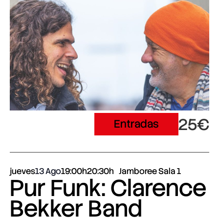
25€
Entradas
jueves
13 Ago
19:00h
20:30h
Jamboree Sala 1
Pur Funk: Clarence
Bekker Band