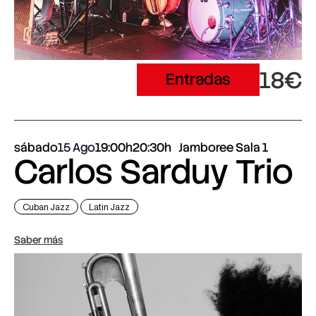
18€
Entradas
sábado
15 Ago
19:00h
20:30h
Jamboree Sala 1
Carlos Sarduy Trio
Cuban Jazz
Latin Jazz
Saber más