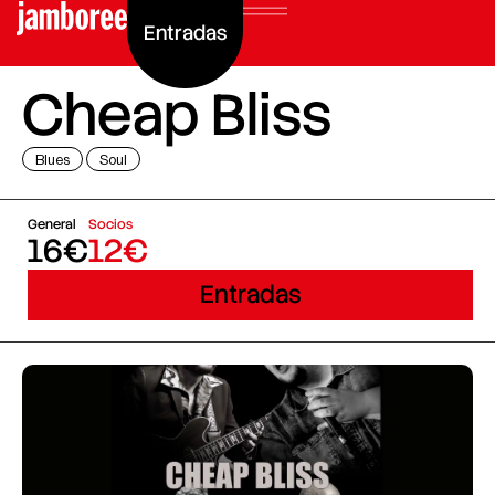
Entradas
Cheap Bliss
Blues
Soul
General
Socios
16€
12€
Entradas