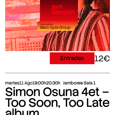
12€
Entradas
martes
11 Ago
19:00h
20:30h
Jamboree Sala 1
Simon Osuna 4et –
Too Soon, Too Late
album