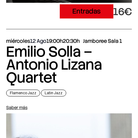
16€
Entradas
miércoles
12 Ago
19:00h
20:30h
Jamboree Sala 1
Emilio Solla –
Antonio Lizana
Quartet
Flamenco Jazz
Latin Jazz
Saber más