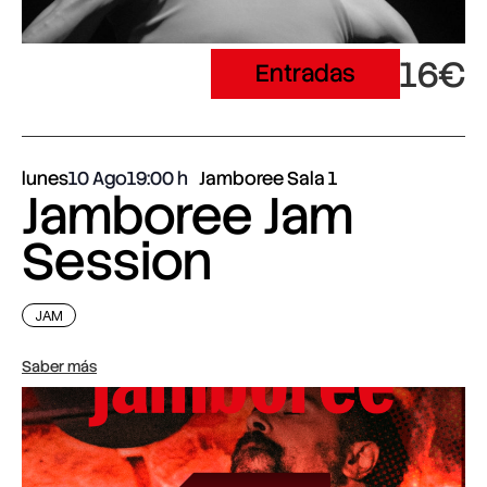
16€
Entradas
lunes
10 Ago
19:00
Jamboree Sala 1
Jamboree Jam
Session
JAM
Saber más