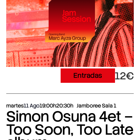
12€
Entradas
martes
11 Ago
19:00h
20:30h
Jamboree Sala 1
Simon Osuna 4et –
Too Soon, Too Late