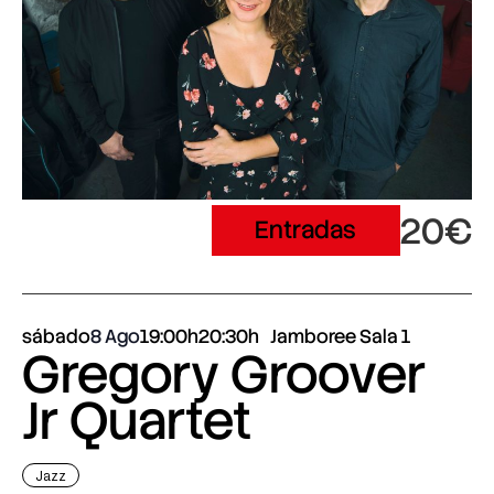
20€
Entradas
sábado
8 Ago
19:00h
20:30h
Jamboree Sala 1
Gregory Groover
Jr Quartet
Jazz