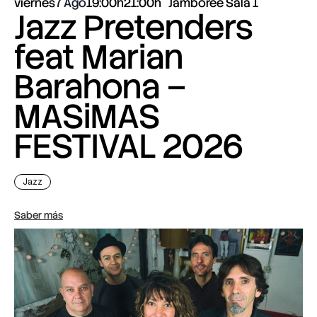
viernes
7 Ago
19:00h
21:00h
Jamboree Sala 1
Jazz Pretenders
feat Marian
Barahona –
MASiMAS
FESTIVAL 2026
Jazz
Saber más