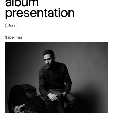
album
presentation
Jazz
Saber más