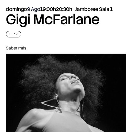
domingo
9 Ago
19:00h
20:30h
Jamboree Sala 1
Gigi McFarlane
Funk
Saber más