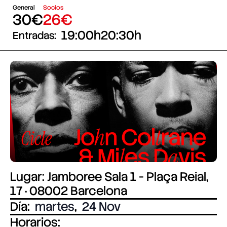
General
Socios
30€
26€
19:00h
20:30h
Entradas:
Lugar: Jamboree Sala 1 - Plaça Reial,
17 · 08002 Barcelona
Día:
martes
,
24 Nov
Horarios: