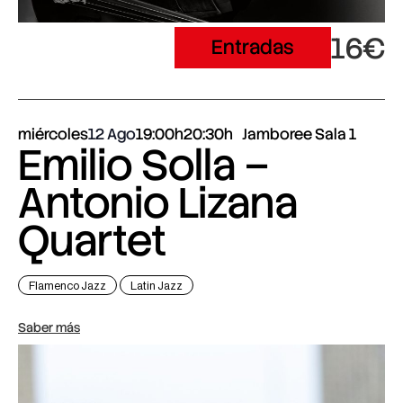
16€
Entradas
miércoles
12 Ago
19:00h
20:30h
Jamboree Sala 1
Emilio Solla –
Antonio Lizana
Quartet
Flamenco Jazz
Latin Jazz
Saber más