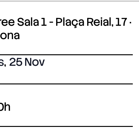
e Sala 1 - Plaça Reial, 17 ·
lona
s
,
25 Nov
0h