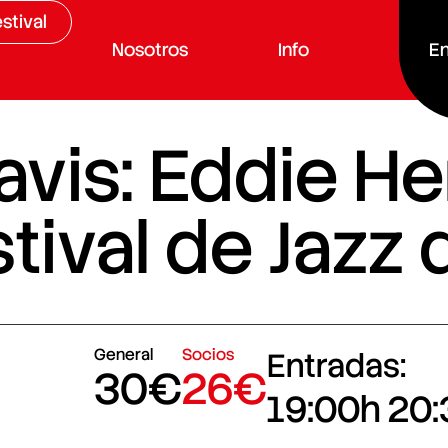
stival
Nosotros
Info
En
Davis: Eddie 
tival de Jazz
General
Socios
Entradas:
30€
26€
19:00h
20: