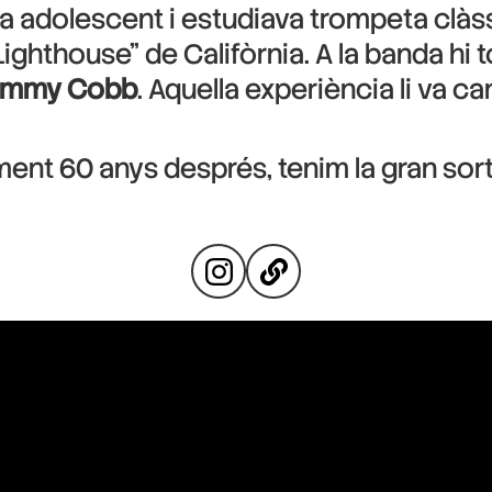
a adolescent i estudiava trompeta clàs
ighthouse” de Califòrnia. A la banda hi
 Jimmy Cobb
. Aquella experiència li va can
ament 60 anys després, tenim la gran sort