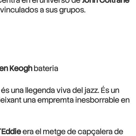
centra en el universo de
John Coltrane
 vinculados a sus grupos.
en Keogh
bateria
s una llegenda viva del jazz. És un
 deixant una empremta inesborrable en
’
Eddie
era el metge de capçalera de