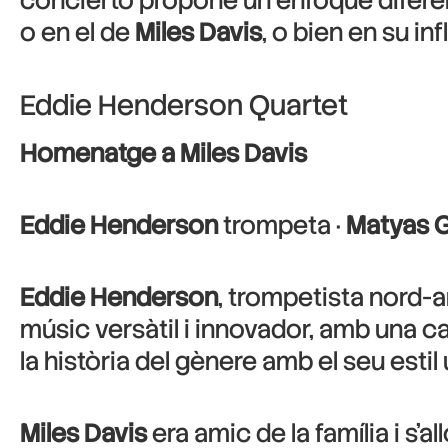
concierto propone un enfoque diferent
o en el de
Miles Davis
, o bien en su i
Eddie Henderson Quartet
Homenatge a Miles Davis
Eddie Henderson
trompeta ·
Matyas 
Eddie Henderson
, trompetista nord-a
músic versàtil i innovador, amb una 
la història del gènere amb el seu estil
Miles Davis
era amic de la família i s’a