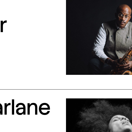
r
arlane