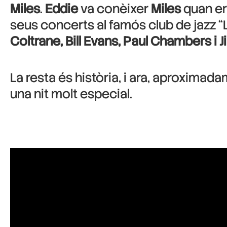
Miles
.
Eddie
va conèixer
Miles
quan er
seus concerts al famós club de jazz “L
Coltrane, Bill Evans, Paul Chambers i
La resta és història, i ara, aproximad
una nit molt especial.