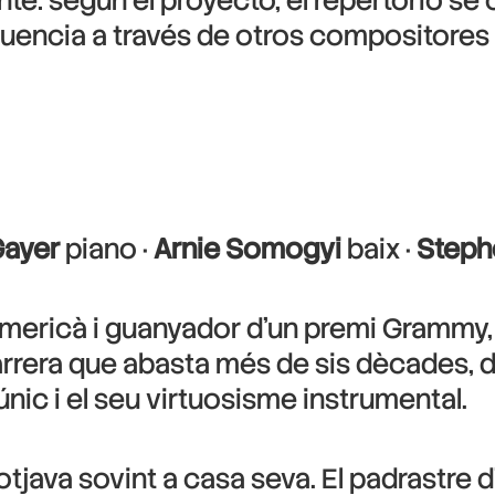
e: según el proyecto, el repertorio se 
nfluencia a través de otros compositores
Gayer
piano ·
Arnie Somogyi
baix ·
Steph
mericà i guanyador d’un premi Grammy, é
carrera que abasta més de sis dècades,
 únic i el seu virtuosisme instrumental.
llotjava sovint a casa seva. El padrastre d