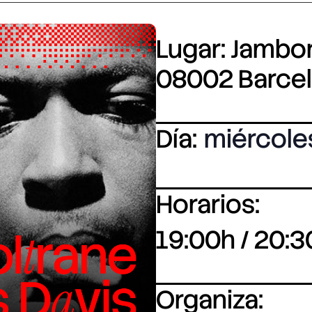
Lugar: Jambore
08002 Barce
Día:
miércole
Horarios:
19:00h / 20:3
Organiza: