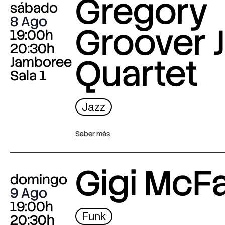
Gregory
sábado
8 Ago
Groover J
19:00h
20:30h
Quartet
Jamboree
Sala 1
Jazz
Saber más
Gigi McF
domingo
9 Ago
19:00h
Funk
20:30h