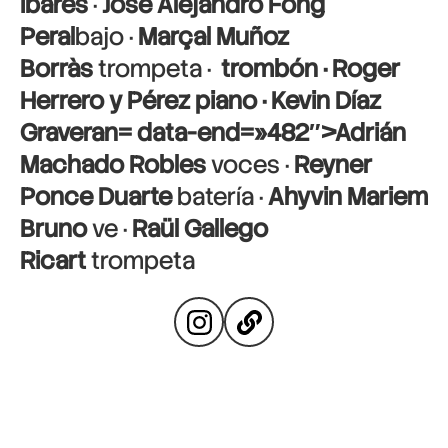
Ibares
·
José Alejandro Fong
Peral
bajo ·
Marçal Muñoz
Borràs
trompeta ·
trombón ·
Roger
Herrero y Pérez
piano ·
Kevin Díaz
Graveran
= data-end=»482″>Adrián
Machado Robles
voces ·
Reyner
Ponce Duarte
batería ·
Ahyvin Mariem
Bruno
ve ·
Raül Gallego
Ricart
trompeta