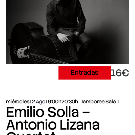
16€
Entradas
miércoles
12 Ago
19:00h
20:30h
Jamboree Sala 1
Emilio Solla –
Antonio Lizana