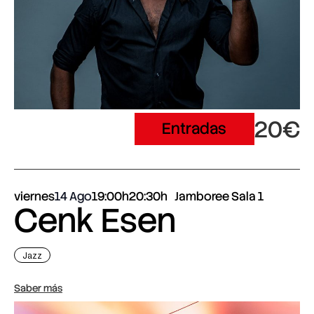
20€
Entradas
viernes
14 Ago
19:00h
20:30h
Jamboree Sala 1
Cenk Esen
Jazz
Saber más