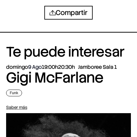
Compartir
Te puede interesar
domingo
9 Ago
19:00h
20:30h
Jamboree Sala 1
Gigi McFarlane
Funk
Saber más