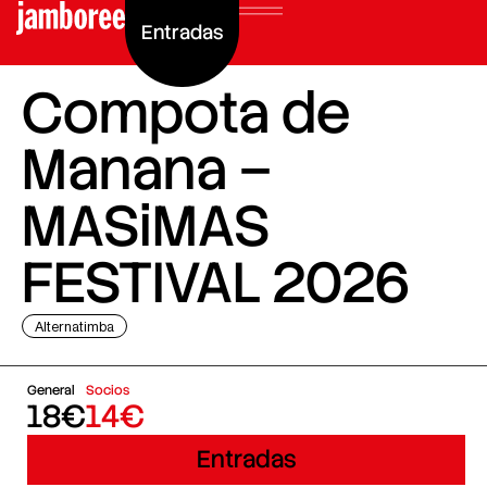
Entradas
Compota de
Manana –
MASiMAS
FESTIVAL 2026
Alternatimba
General
Socios
18€
14€
Entradas