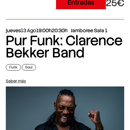
25€
Entradas
jueves
13 Ago
19:00h
20:30h
Jamboree Sala 1
Pur Funk: Clarence
Bekker Band
Funk
Soul
Saber más