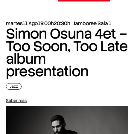
martes
11 Ago
19:00h
20:30h
Jamboree Sala 1
Simon Osuna 4et –
Too Soon, Too Late
album
presentation
Jazz
Saber más