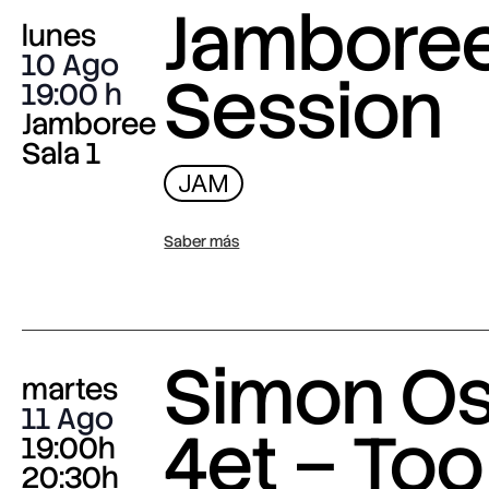
Jambore
lunes
10 Ago
Session
19:00
Jamboree
Sala 1
JAM
Saber más
Simon O
martes
11 Ago
4et – Too
19:00h
20:30h