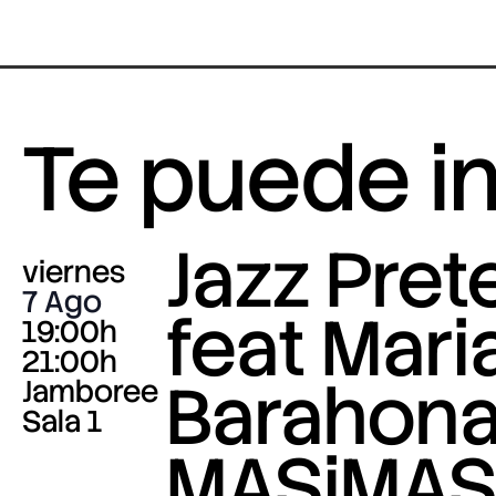
Te puede i
Jazz Pre
viernes
7 Ago
feat Mari
19:00h
21:00h
Barahona
Jamboree
Sala 1
MASiMA