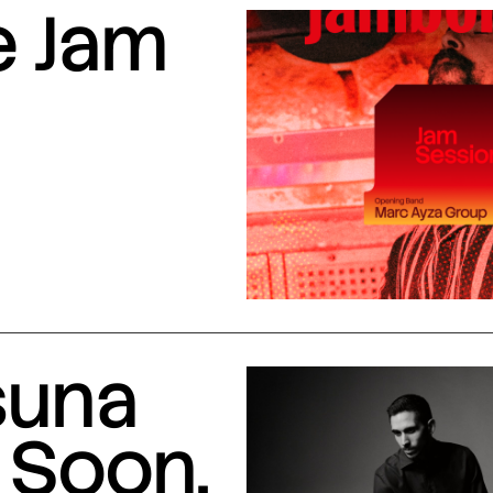
e Jam
suna
 Soon,