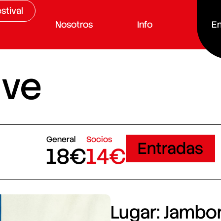
stival
Nosotros
Info
En
ive
General
Socios
Entradas
18€
14€
Lugar: Jambore