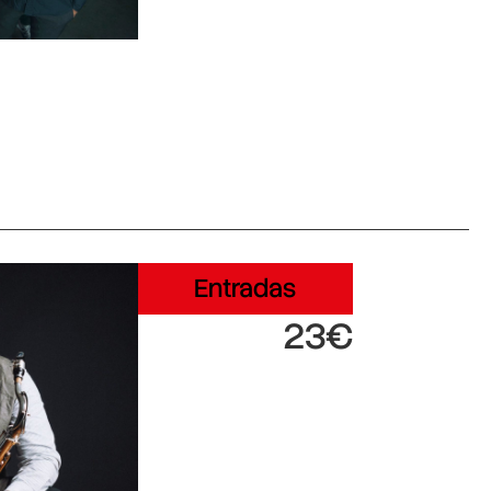
Entradas
23€