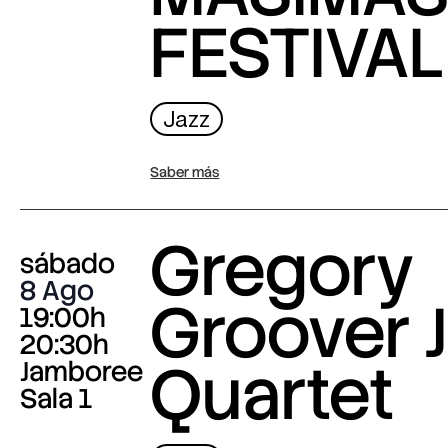
FESTIVAL
Jazz
Saber más
Gregory
sábado
8 Ago
Groover J
19:00h
20:30h
Quartet
Jamboree
Sala 1