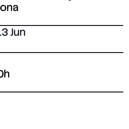
lona
13 Jun
0h