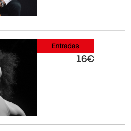
Entradas
16€