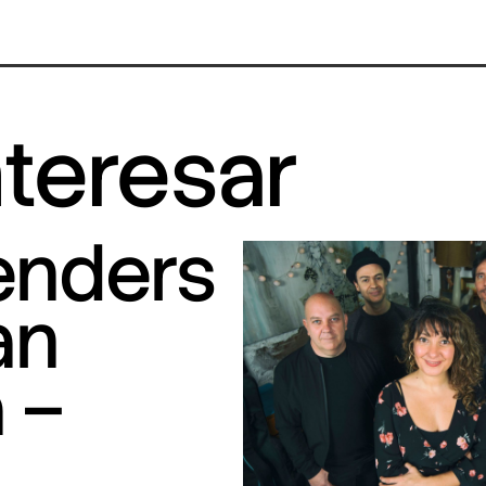
nteresar
tenders
an
 –
S