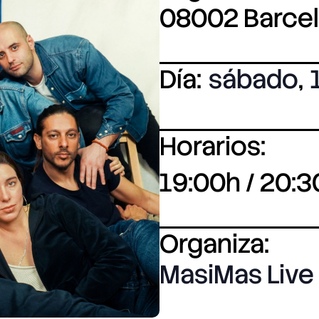
08002 Barce
Día:
sábado
,
Horarios:
19:00h / 20:3
Organiza:
MasiMas Live