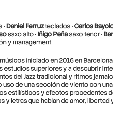
a ·
Daniel Ferruz
teclados ·
Carlos Bayol
so
saxo alto ·
Iñigo Peña
saxo tenor ·
Ba
ción y management
músicos iniciado en 2016 en Barcelona. 
sus estudios superiores y a descubrir i
os del Jazz tradicional y ritmos jama
uso de una sección de viento con una a
os estilísticos y efectos procedentes d
s y letras que hablan de amor, libertad 