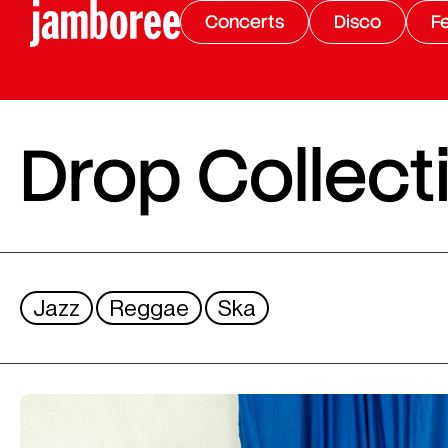
Concerts
Disco
Fe
Drop Collect
Jazz
Reggae
Ska