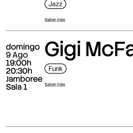
Jazz
Saber más
Gigi McF
domingo
9 Ago
19:00h
Funk
20:30h
Jamboree
Sala 1
Saber más