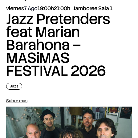
viernes
7 Ago
19:00h
21:00h
Jamboree Sala 1
Jazz Pretenders
feat Marian
Barahona –
MASiMAS
FESTIVAL 2026
Jazz
Saber más