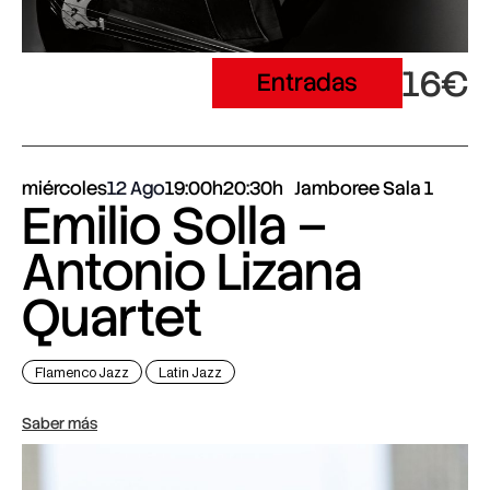
16€
Entradas
miércoles
12 Ago
19:00h
20:30h
Jamboree Sala 1
Emilio Solla –
Antonio Lizana
Quartet
Flamenco Jazz
Latin Jazz
Saber más