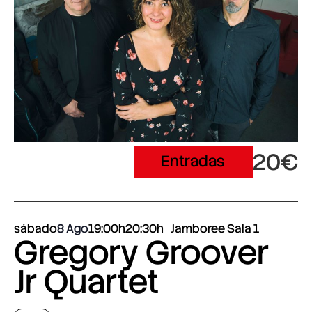
20€
Entradas
sábado
8 Ago
19:00h
20:30h
Jamboree Sala 1
Gregory Groover
Jr Quartet