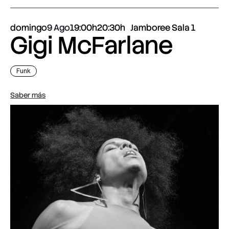
domingo
9 Ago
19:00h
20:30h
Jamboree Sala 1
Gigi McFarlane
Funk
Saber más