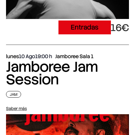
16€
Entradas
lunes
10 Ago
19:00
Jamboree Sala 1
Jamboree Jam
Session
JAM
Saber más