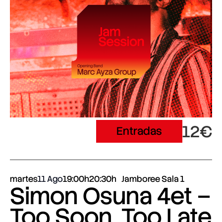
12€
Entradas
martes
11 Ago
19:00h
20:30h
Jamboree Sala 1
Simon Osuna 4et –
Too Soon, Too Late