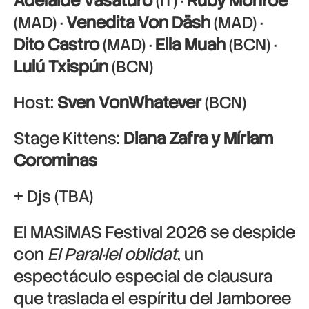
Adelaide Vasaturo
(IT) ·
Ruby Monroe
(MAD) ·
Venedita Von Däsh
(MAD) ·
Dito Castro
(MAD) ·
Ella Muah
(BCN) ·
Lulú Txispún
(BCN)
Host:
Sven VonWhatever
(BCN)
Stage Kittens:
Diana Zafra y Míriam
Corominas
+ Djs
(TBA)
El MASiMAS Festival 2026 se despide
con
El Paral·lel oblidat
, un
espectáculo especial de clausura
que traslada el espíritu del Jamboree