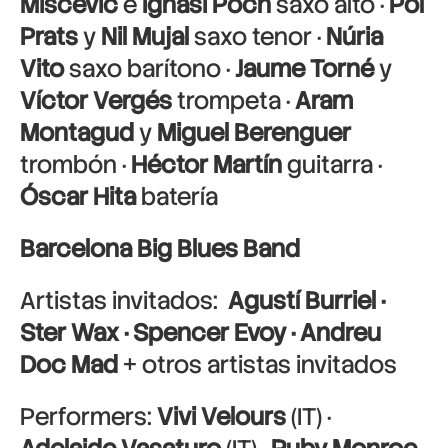
Miščević
e
Ignasi Poch
saxo alto ·
Pol
Prats
y
Nil Mujal
saxo tenor ·
Núria
Vito
saxo barítono ·
Jaume Torné
y
Víctor Vergés
trompeta ·
Aram
Montagud
y
Miguel Berenguer
trombón ·
Héctor Martín
guitarra ·
Óscar Hita
batería
Barcelona Big Blues Band
Artistas invitados:
Agustí Burriel ·
Ster Wax · Spencer Evoy · Andreu
Doc Mad
+ otros artistas invitados
Performers:
Vivi Velours
(IT) ·