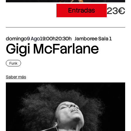
23€
Entradas
domingo
9 Ago
19:00h
20:30h
Jamboree Sala 1
Gigi McFarlane
Funk
Saber más