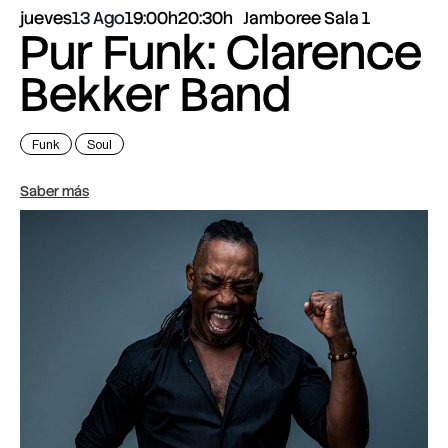
jueves
13 Ago
19:00h
20:30h
Jamboree Sala 1
Pur Funk: Clarence
Bekker Band
Funk
Soul
Saber más