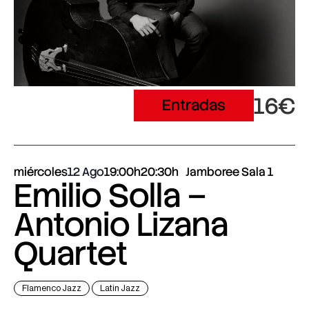
16€
Entradas
miércoles
12 Ago
19:00h
20:30h
Jamboree Sala 1
Emilio Solla –
Antonio Lizana
Quartet
Flamenco Jazz
Latin Jazz