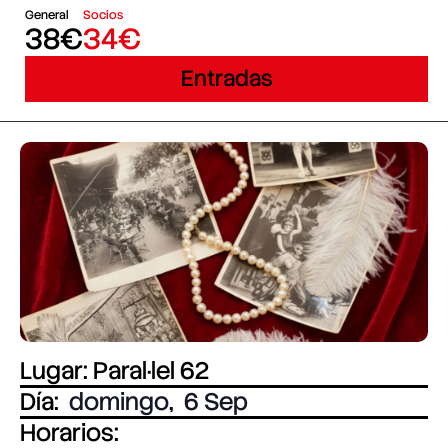
General
Socios
38€
34€
Entradas
Lugar: Paral·lel 62
Día:
domingo
,
6 Sep
Horarios: