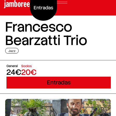
Entradas
Francesco
Bearzatti Trio
Jazz
General
Socios
24€
20€
Entradas