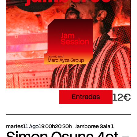
12€
Entradas
martes
11 Ago
19:00h
20:30h
Jamboree Sala 1
Simon Osuna 4et –