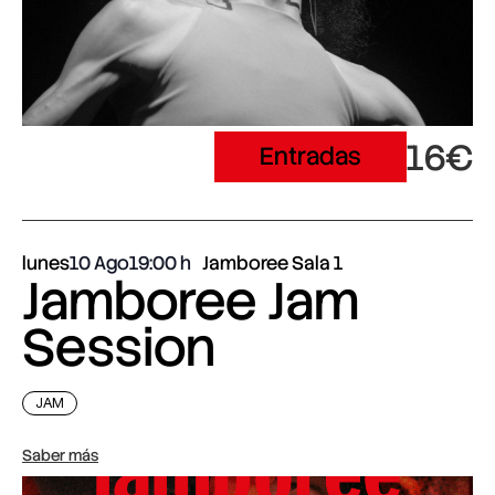
16€
Entradas
lunes
10 Ago
19:00
Jamboree Sala 1
Jamboree Jam
Session
JAM
Saber más