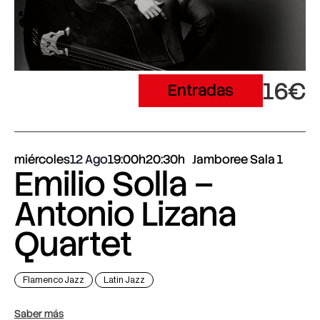
16€
Entradas
miércoles
12 Ago
19:00h
20:30h
Jamboree Sala 1
Emilio Solla –
Antonio Lizana
Quartet
Flamenco Jazz
Latin Jazz
Saber más