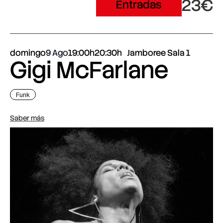
23€
Entradas
domingo
9 Ago
19:00h
20:30h
Jamboree Sala 1
Gigi McFarlane
Funk
Saber más