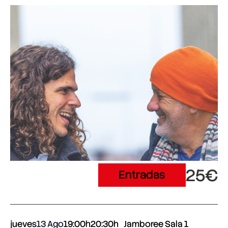
25€
Entradas
jueves
13 Ago
19:00h
20:30h
Jamboree Sala 1