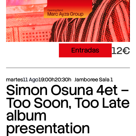
12€
Entradas
martes
11 Ago
19:00h
20:30h
Jamboree Sala 1
Simon Osuna 4et –
Too Soon, Too Late
album
presentation