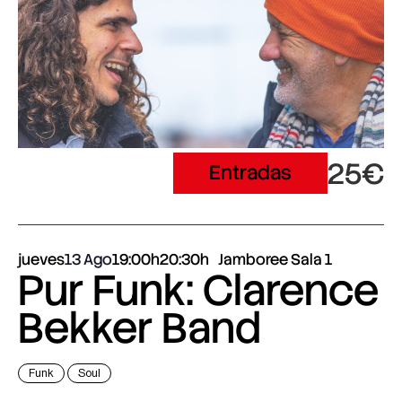
25€
Entradas
jueves
13 Ago
19:00h
20:30h
Jamboree Sala 1
Pur Funk: Clarence
Bekker Band
Funk
Soul