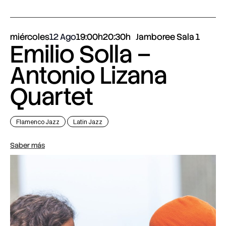
miércoles
12 Ago
19:00h
20:30h
Jamboree Sala 1
Emilio Solla –
Antonio Lizana
Quartet
Flamenco Jazz
Latin Jazz
Saber más