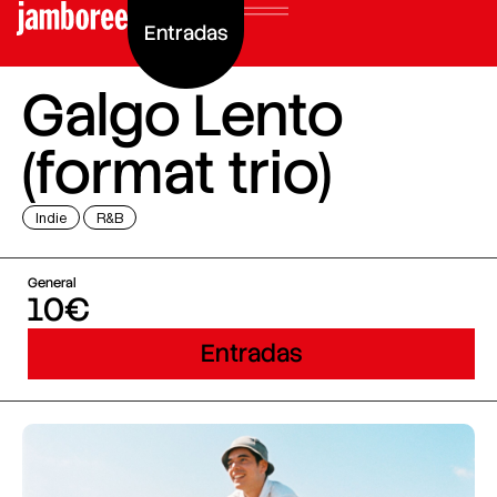
Entradas
Galgo Lento
(format trio)
Indie
R&B
General
10€
Entradas