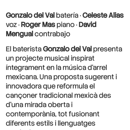
Gonzalo del Val
batería ·
Celeste Alias
voz ·
Roger Mas
piano ·
David
Mengual
contrabajo
El baterista
Gonzalo del Val
presenta
un projecte musical inspirat
íntegrament en la música d’arrel
mexicana. Una proposta sugerent i
innovadora que reformula el
cançoner tradicional mexicà des
d’una mirada oberta i
contemporània, tot fusionant
diferents estils i llenguatges