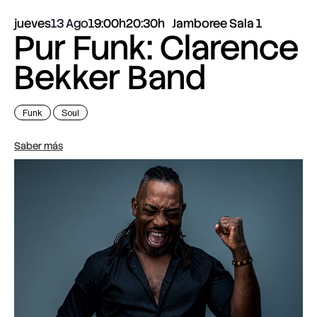
jueves
13 Ago
19:00h
20:30h
Jamboree Sala 1
Pur Funk: Clarence
Bekker Band
Funk
Soul
Saber más