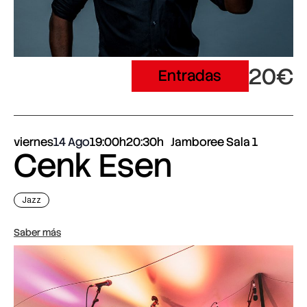
20€
Entradas
viernes
14 Ago
19:00h
20:30h
Jamboree Sala 1
Cenk Esen
Jazz
Saber más