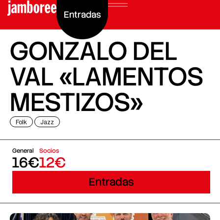
Entradas
GONZALO DEL
VAL «LAMENTOS
MESTIZOS»
Folk
Jazz
General
Socios
16€
12€
Entradas