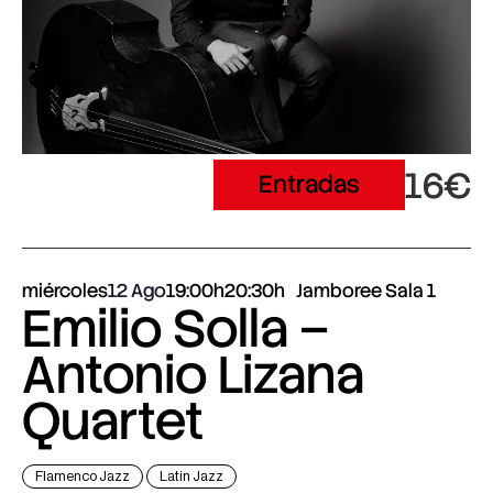
16€
Entradas
miércoles
12 Ago
19:00h
20:30h
Jamboree Sala 1
Emilio Solla –
Antonio Lizana
Quartet
Flamenco Jazz
Latin Jazz