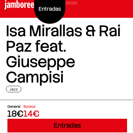
Entradas
Isa Mirallas & Rai
Paz feat.
Giuseppe
Campisi
Jazz
General
Socios
18€
14€
Entradas