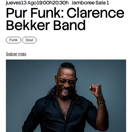
jueves
13 Ago
19:00h
20:30h
Jamboree Sala 1
Pur Funk: Clarence
Bekker Band
Funk
Soul
Saber más