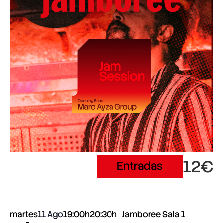
12€
Entradas
martes
11 Ago
19:00h
20:30h
Jamboree Sala 1