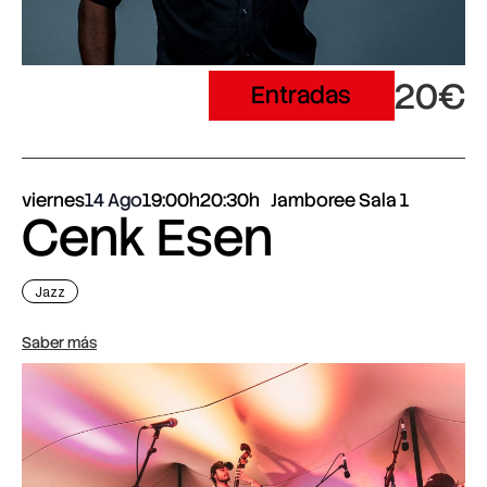
20€
Entradas
viernes
14 Ago
19:00h
20:30h
Jamboree Sala 1
Cenk Esen
Jazz
Saber más