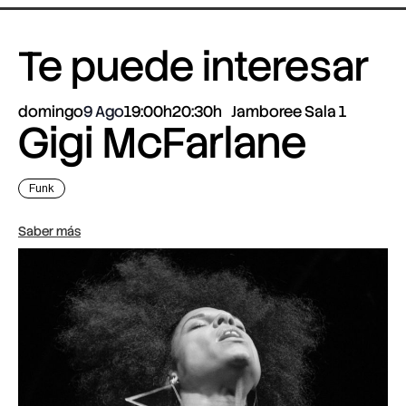
Te puede interesar
domingo
9 Ago
19:00h
20:30h
Jamboree Sala 1
Gigi McFarlane
Funk
Saber más