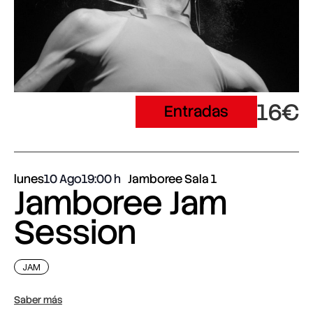
16€
Entradas
lunes
10 Ago
19:00
Jamboree Sala 1
Jamboree Jam
Session
JAM
Saber más