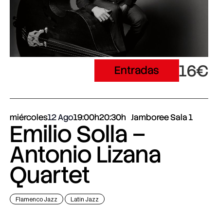
16€
Entradas
miércoles
12 Ago
19:00h
20:30h
Jamboree Sala 1
Emilio Solla –
Antonio Lizana
Quartet
Flamenco Jazz
Latin Jazz