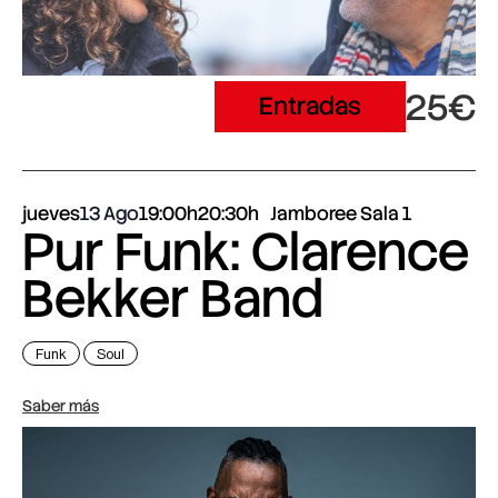
25€
Entradas
jueves
13 Ago
19:00h
20:30h
Jamboree Sala 1
Pur Funk: Clarence
Bekker Band
Funk
Soul
Saber más