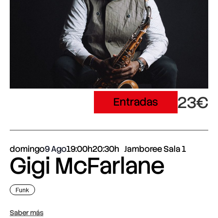
23€
Entradas
domingo
9 Ago
19:00h
20:30h
Jamboree Sala 1
Gigi McFarlane
Funk
Saber más