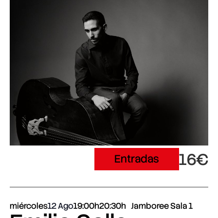
16€
Entradas
miércoles
12 Ago
19:00h
20:30h
Jamboree Sala 1