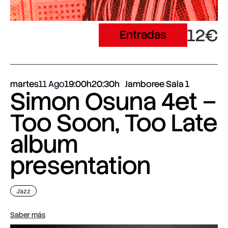
12€
Entradas
martes
11 Ago
19:00h
20:30h
Jamboree Sala 1
Simon Osuna 4et –
Too Soon, Too Late
album
presentation
Jazz
Saber más