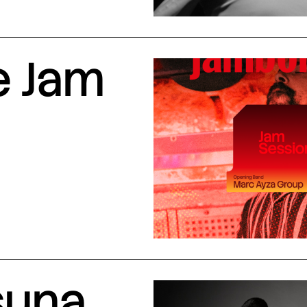
e Jam
suna