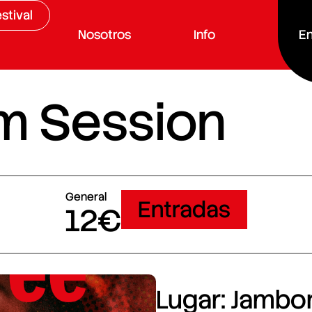
stival
Nosotros
Info
En
m Session
General
Entradas
12€
Lugar: Jambore