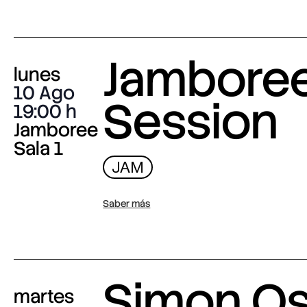
Jambore
lunes
10 Ago
Session
19:00
Jamboree
Sala 1
JAM
Saber más
Simon O
martes