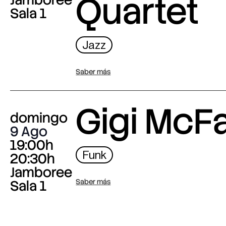
Quartet
Sala 1
Jazz
Saber más
Gigi McF
domingo
9 Ago
19:00h
Funk
20:30h
Jamboree
Sala 1
Saber más