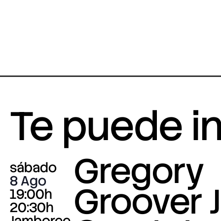
Te puede i
Gregory
sábado
8 Ago
Groover J
19:00h
20:30h
Jamboree