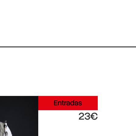
Entradas
23€