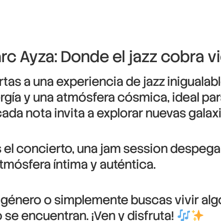
c Ayza: Donde el jazz cobra v
as a una experiencia de jazz inigualable
rgía y una atmósfera cósmica, ideal par
ada nota invita a explorar nuevas galax
 el concierto, una jam session despega
mósfera íntima y auténtica.
género o simplemente buscas vivir algo
o se encuentran. ¡Ven y disfruta!