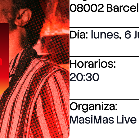
08002 Barce
Día:
lunes
,
6 J
Horarios:
20:30
Organiza:
MasiMas Live