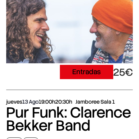
25€
Entradas
jueves
13 Ago
19:00h
20:30h
Jamboree Sala 1
Pur Funk: Clarence
Bekker Band