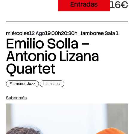
16€
Entradas
miércoles
12 Ago
19:00h
20:30h
Jamboree Sala 1
Emilio Solla –
Antonio Lizana
Quartet
Flamenco Jazz
Latin Jazz
Saber más