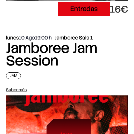
16€
Entradas
lunes
10 Ago
19:00
Jamboree Sala 1
Jamboree Jam
Session
JAM
Saber más