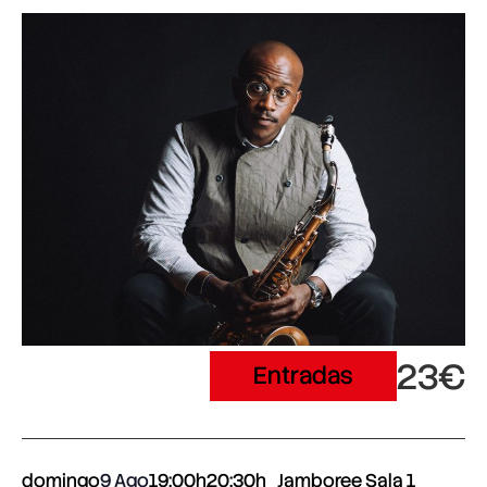
23€
Entradas
domingo
9 Ago
19:00h
20:30h
Jamboree Sala 1