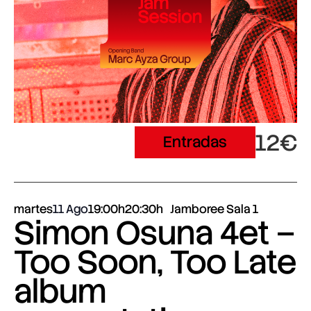
12€
Entradas
martes
11 Ago
19:00h
20:30h
Jamboree Sala 1
Simon Osuna 4et –
Too Soon, Too Late
album