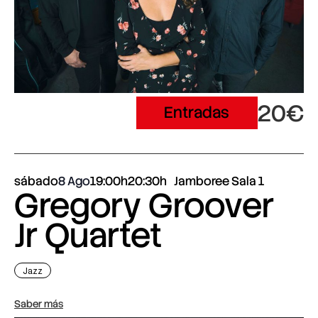
20€
Entradas
sábado
8 Ago
19:00h
20:30h
Jamboree Sala 1
Gregory Groover
Jr Quartet
Jazz
Saber más