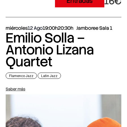
16€
Entradas
miércoles
12 Ago
19:00h
20:30h
Jamboree Sala 1
Emilio Solla –
Antonio Lizana
Quartet
Flamenco Jazz
Latin Jazz
Saber más