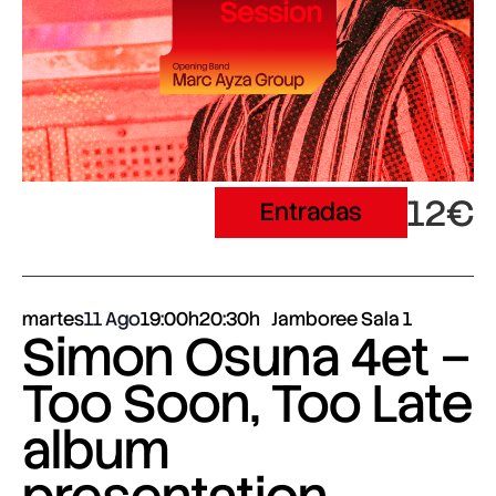
12€
Entradas
martes
11 Ago
19:00h
20:30h
Jamboree Sala 1
Simon Osuna 4et –
Too Soon, Too Late
album