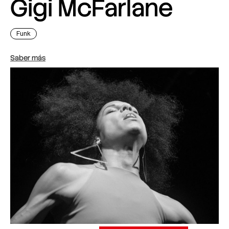
Gigi McFarlane
Funk
Saber más