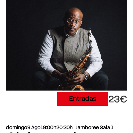
23€
Entradas
domingo
9 Ago
19:00h
20:30h
Jamboree Sala 1