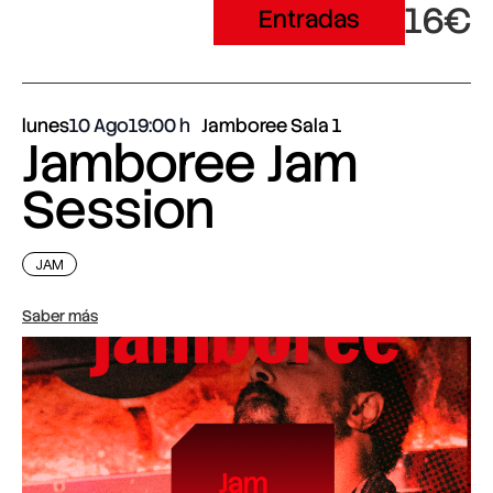
16€
Entradas
lunes
10 Ago
19:00
Jamboree Sala 1
Jamboree Jam
Session
JAM
Saber más