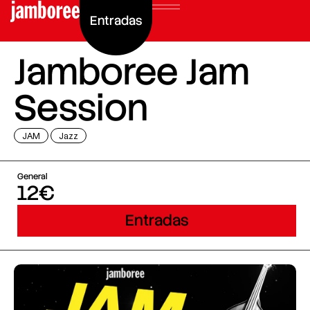
Entradas
Jamboree Jam
Session
JAM
Jazz
General
12€
Entradas