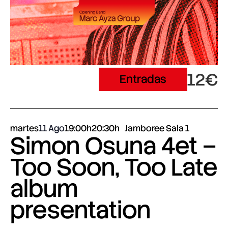
12€
Entradas
martes
11 Ago
19:00h
20:30h
Jamboree Sala 1
Simon Osuna 4et –
Too Soon, Too Late
album
presentation