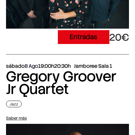
20€
Entradas
sábado
8 Ago
19:00h
20:30h
Jamboree Sala 1
Gregory Groover
Jr Quartet
Jazz
Saber más