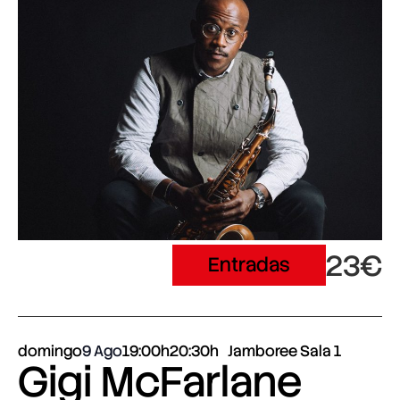
23€
Entradas
domingo
9 Ago
19:00h
20:30h
Jamboree Sala 1
Gigi McFarlane