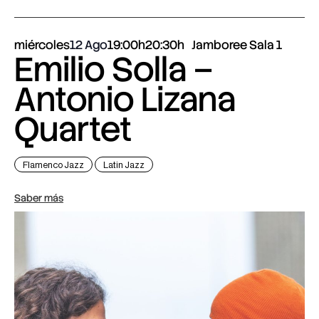
miércoles
12 Ago
19:00h
20:30h
Jamboree Sala 1
Emilio Solla –
Antonio Lizana
Quartet
Flamenco Jazz
Latin Jazz
Saber más