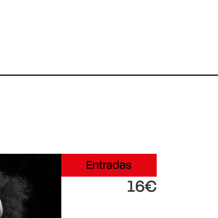
Entradas
16€