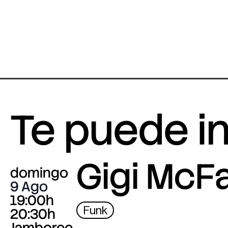
Te puede i
Gigi McF
domingo
9 Ago
19:00h
Funk
20:30h
Jamboree