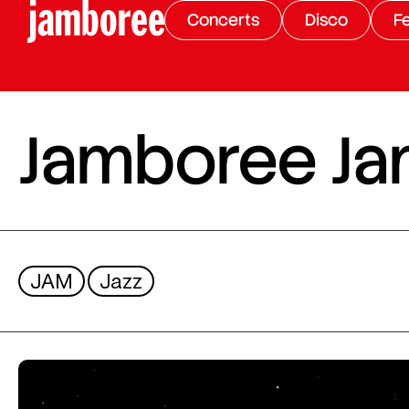
Concerts
Disco
Fe
Jamboree Ja
JAM
Jazz