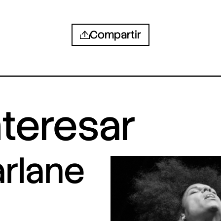
Compartir
nteresar
arlane