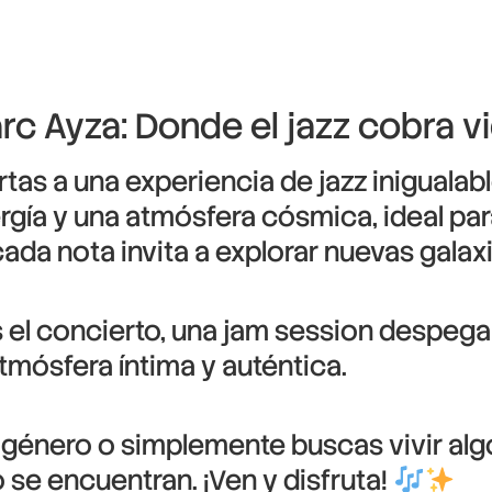
c Ayza: Donde el jazz cobra v
as a una experiencia de jazz inigualable
rgía y una atmósfera cósmica, ideal par
ada nota invita a explorar nuevas galax
 el concierto, una jam session despega
mósfera íntima y auténtica.
género o simplemente buscas vivir algo
o se encuentran. ¡Ven y disfruta!