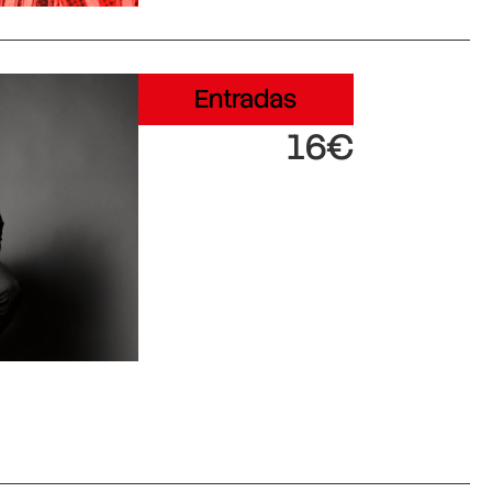
Entradas
16€