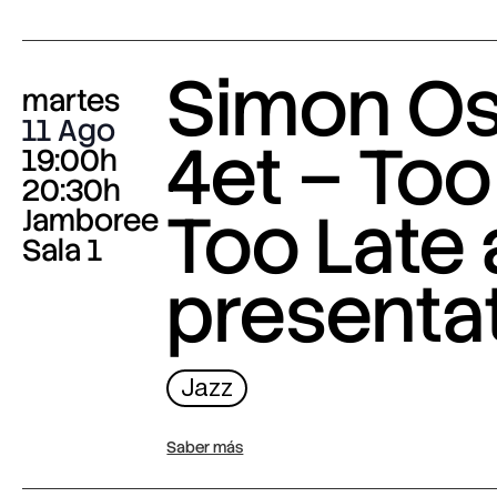
Simon O
martes
11 Ago
4et – Too
19:00h
20:30h
Too Late
Jamboree
Sala 1
presenta
Jazz
Saber más