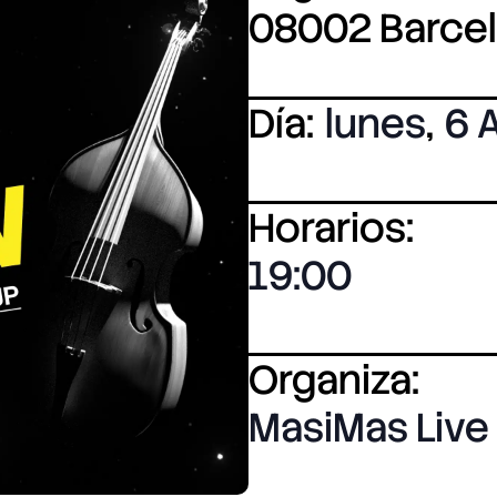
08002 Barce
Día:
lunes
,
6 
Horarios:
19:00
Organiza:
MasiMas Live