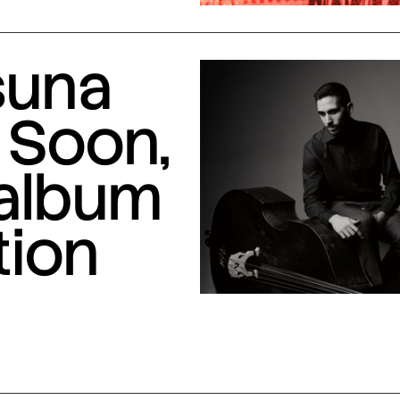
suna
 Soon,
 album
tion