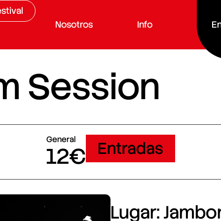
stival
Nosotros
Info
En
m Session
General
Entradas
12€
Lugar: Jambore