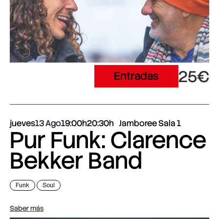
25€
Entradas
jueves
13 Ago
19:00h
20:30h
Jamboree Sala 1
Pur Funk: Clarence
Bekker Band
Funk
Soul
Saber más