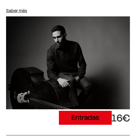
Saber más
16€
Entradas