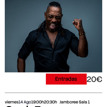
20€
Entradas
viernes
14 Ago
19:00h
20:30h
Jamboree Sala 1