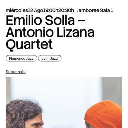
miércoles
12 Ago
19:00h
20:30h
Jamboree Sala 1
Emilio Solla –
Antonio Lizana
Quartet
Flamenco Jazz
Latin Jazz
Saber más