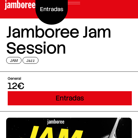
Entradas
Jamboree Jam
Session
JAM
Jazz
General
12€
Entradas