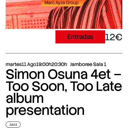
12€
Entradas
martes
11 Ago
19:00h
20:30h
Jamboree Sala 1
Simon Osuna 4et –
Too Soon, Too Late
album
presentation
Jazz