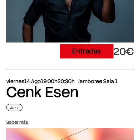
20€
Entradas
viernes
14 Ago
19:00h
20:30h
Jamboree Sala 1
Cenk Esen
Jazz
Saber más