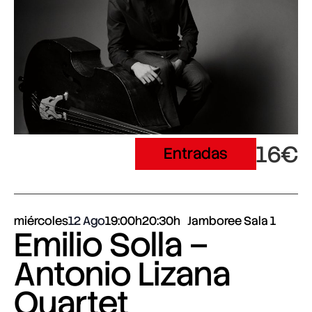
16€
Entradas
miércoles
12 Ago
19:00h
20:30h
Jamboree Sala 1
Emilio Solla –
Antonio Lizana
Quartet