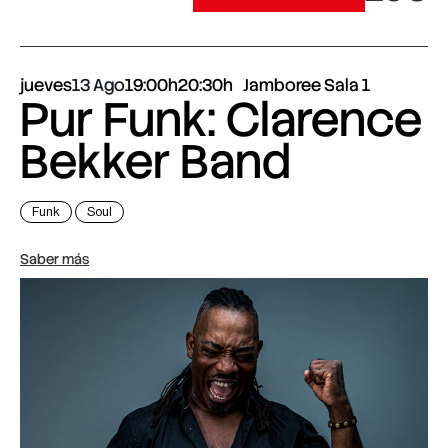
jueves
13 Ago
19:00h
20:30h
Jamboree Sala 1
Pur Funk: Clarence
Bekker Band
Funk
Soul
Saber más