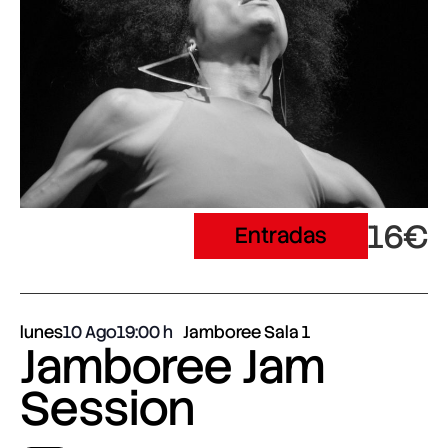
16€
Entradas
lunes
10 Ago
19:00
Jamboree Sala 1
Jamboree Jam
Session