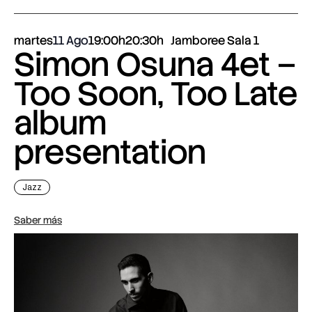
martes
11 Ago
19:00h
20:30h
Jamboree Sala 1
Simon Osuna 4et –
Too Soon, Too Late
album
presentation
Jazz
Saber más