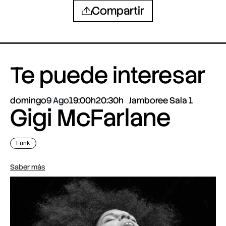
Compartir
Te puede interesar
domingo
9 Ago
19:00h
20:30h
Jamboree Sala 1
Gigi McFarlane
Funk
Saber más