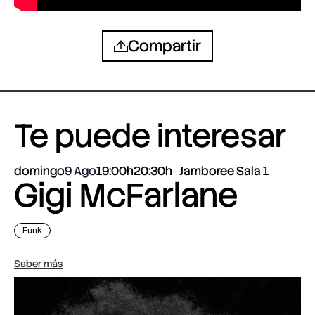
Compartir
Te puede interesar
domingo
9 Ago
19:00h
20:30h
Jamboree Sala 1
Gigi McFarlane
Funk
Saber más