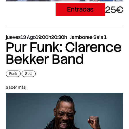
25€
Entradas
jueves
13 Ago
19:00h
20:30h
Jamboree Sala 1
Pur Funk: Clarence
Bekker Band
Funk
Soul
Saber más