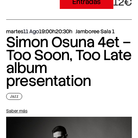
12€
Entradas
martes
11 Ago
19:00h
20:30h
Jamboree Sala 1
Simon Osuna 4et –
Too Soon, Too Late
album
presentation
Jazz
Saber más