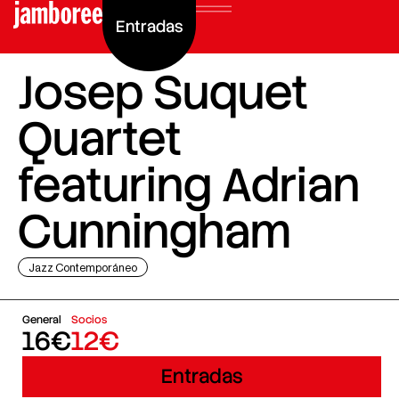
Entradas
Josep Suquet
Quartet
featuring Adrian
Cunningham
Jazz Contemporáneo
General
Socios
16€
12€
Entradas