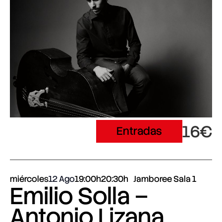
16€
Entradas
miércoles
12 Ago
19:00h
20:30h
Jamboree Sala 1
Emilio Solla –
Antonio Lizana