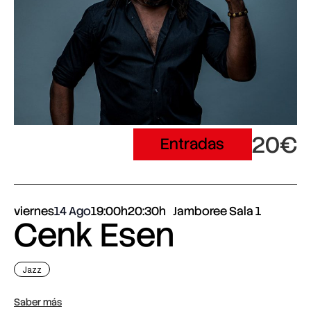
20€
Entradas
viernes
14 Ago
19:00h
20:30h
Jamboree Sala 1
Cenk Esen
Jazz
Saber más