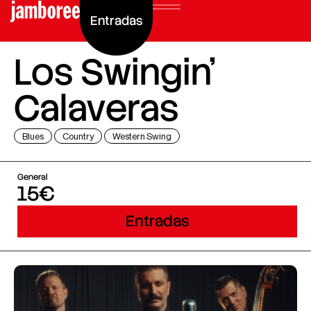
Entradas
Los Swingin’
Calaveras
Blues
Country
Western Swing
General
15€
Entradas