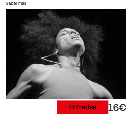
Saber más
16€
Entradas