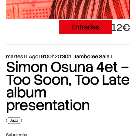
12€
Entradas
martes
11 Ago
19:00h
20:30h
Jamboree Sala 1
Simon Osuna 4et –
Too Soon, Too Late
album
presentation
Jazz
Saber más