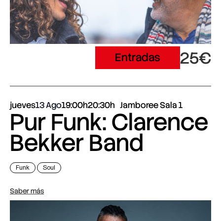
25€
Entradas
jueves
13 Ago
19:00h
20:30h
Jamboree Sala 1
Pur Funk: Clarence
Bekker Band
Funk
Soul
Saber más