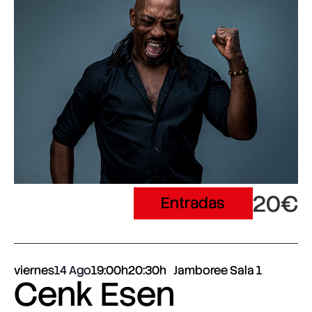
20€
Entradas
viernes
14 Ago
19:00h
20:30h
Jamboree Sala 1
Cenk Esen