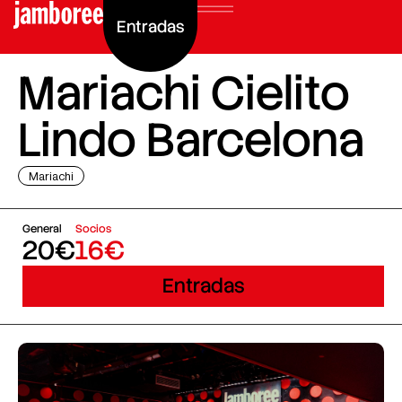
Entradas
Mariachi Cielito
Lindo Barcelona
Mariachi
General
Socios
20€
16€
Entradas