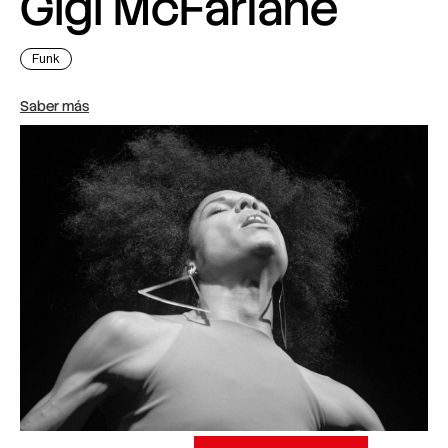
Gigi McFarlane
Funk
Saber más