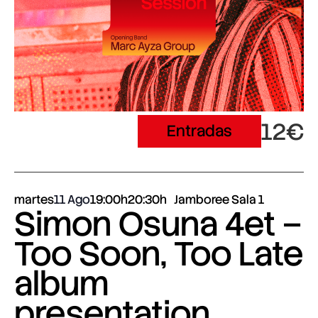
12€
Entradas
martes
11 Ago
19:00h
20:30h
Jamboree Sala 1
Simon Osuna 4et –
Too Soon, Too Late
album
presentation