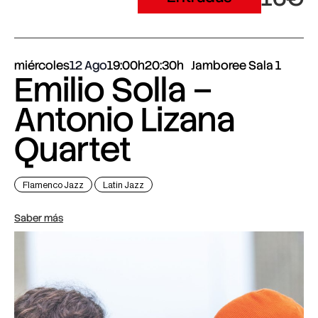
miércoles
12 Ago
19:00h
20:30h
Jamboree Sala 1
Emilio Solla –
Antonio Lizana
Quartet
Flamenco Jazz
Latin Jazz
Saber más