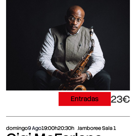
23€
Entradas
domingo
9 Ago
19:00h
20:30h
Jamboree Sala 1