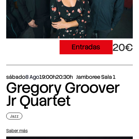
20€
Entradas
sábado
8 Ago
19:00h
20:30h
Jamboree Sala 1
Gregory Groover
Jr Quartet
Jazz
Saber más