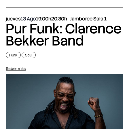
jueves
13 Ago
19:00h
20:30h
Jamboree Sala 1
Pur Funk: Clarence
Bekker Band
Funk
Soul
Saber más