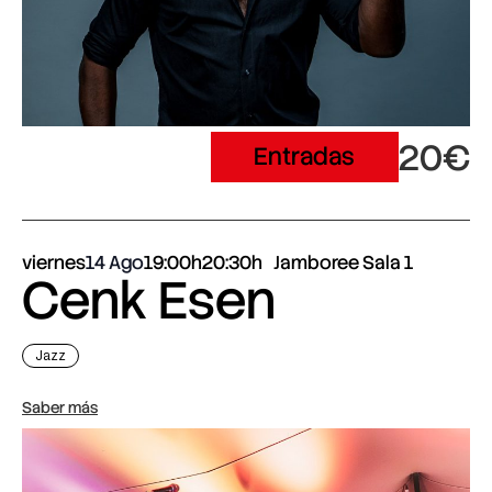
20€
Entradas
viernes
14 Ago
19:00h
20:30h
Jamboree Sala 1
Cenk Esen
Jazz
Saber más