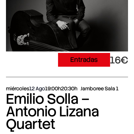
16€
Entradas
miércoles
12 Ago
19:00h
20:30h
Jamboree Sala 1
Emilio Solla –
Antonio Lizana
Quartet