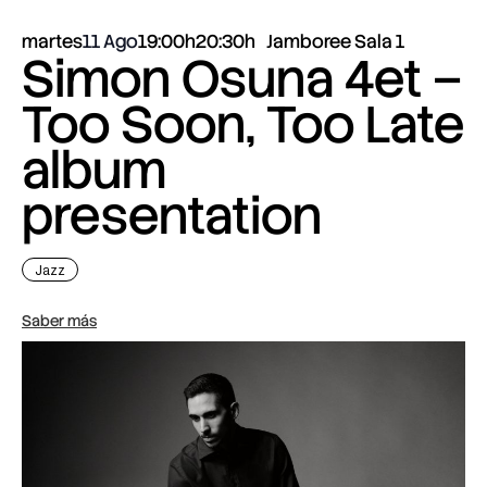
martes
11 Ago
19:00h
20:30h
Jamboree Sala 1
Simon Osuna 4et –
Too Soon, Too Late
album
presentation
Jazz
Saber más