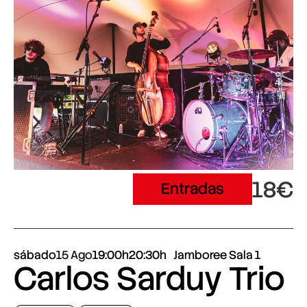
18€
Entradas
sábado
15 Ago
19:00h
20:30h
Jamboree Sala 1
Carlos Sarduy Trio