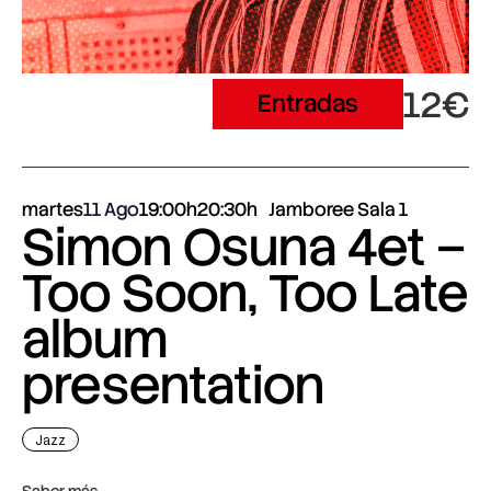
12€
Entradas
martes
11 Ago
19:00h
20:30h
Jamboree Sala 1
Simon Osuna 4et –
Too Soon, Too Late
album
presentation
Jazz