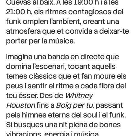
Cuevas al baix. A les 19:00 h i a les
21:00 h, els ritmes contagiosos del
funk omplen l’ambient, creant una
atmosfera que et convida a deixar-te
portar per la música.
Imagina una banda en directe que
domina l’escenari, tocant aquells
temes clàssics que et fan moure els
peus i sentir el ritme a cada fibra del
teu ésser. Des de
Whitney
Houston
fins a
Boig per tu
, passant
pels himnes eterns del soul i el funk.
Si busques una nit plena de bones
vibracions, energia i música