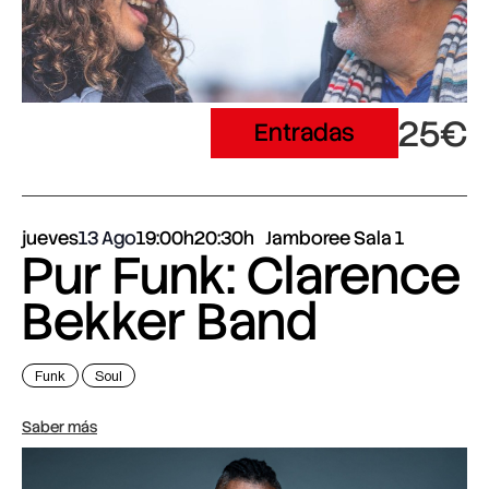
25€
Entradas
jueves
13 Ago
19:00h
20:30h
Jamboree Sala 1
Pur Funk: Clarence
Bekker Band
Funk
Soul
Saber más