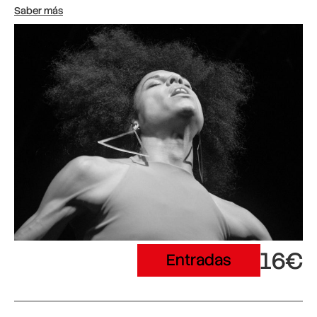
Saber más
16€
Entradas