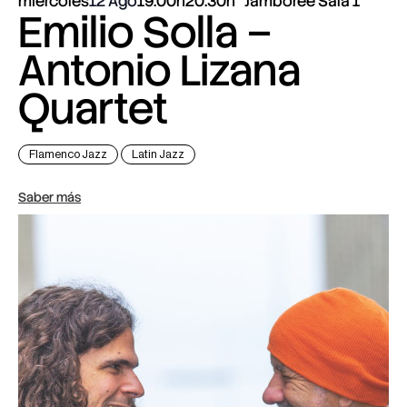
miércoles
12 Ago
19:00h
20:30h
Jamboree Sala 1
Emilio Solla –
Antonio Lizana
Quartet
Flamenco Jazz
Latin Jazz
Saber más