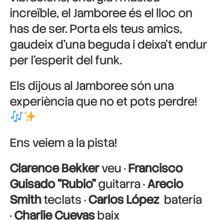
increïble, el Jamboree és el lloc on
has de ser. Porta els teus amics,
gaudeix d’una beguda i deixa’t endur
per l’esperit del funk.
Els dijous al Jamboree són una
experiència que no et pots perdre!
Ens veiem a la pista!
Clarence Bekker
veu ·
Francisco
Guisado “Rubio”
guitarra ·
Arecio
Smith
teclats ·
Carlos López
bateria
·
Charlie Cuevas
baix