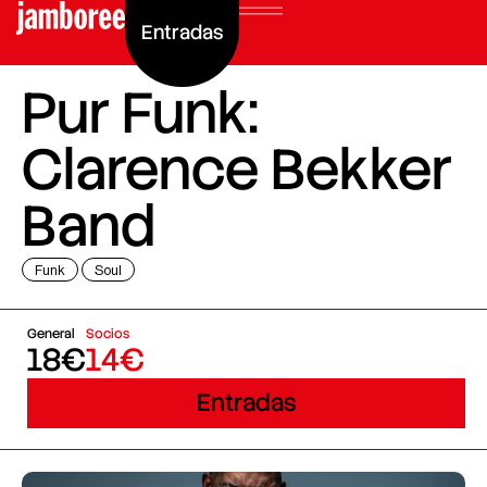
Entradas
Pur Funk:
Clarence Bekker
Band
Funk
Soul
General
Socios
18€
14€
Entradas