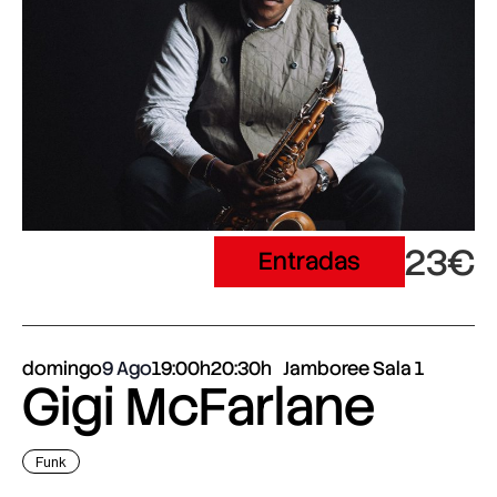
23€
Entradas
domingo
9 Ago
19:00h
20:30h
Jamboree Sala 1
Gigi McFarlane
Funk