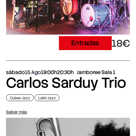
18€
Entradas
sábado
15 Ago
19:00h
20:30h
Jamboree Sala 1
Carlos Sarduy Trio
Cuban Jazz
Latin Jazz
Saber más