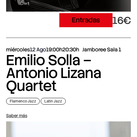
16€
Entradas
miércoles
12 Ago
19:00h
20:30h
Jamboree Sala 1
Emilio Solla –
Antonio Lizana
Quartet
Flamenco Jazz
Latin Jazz
Saber más