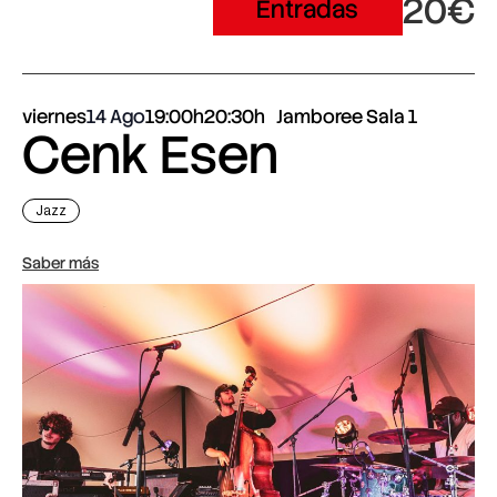
20€
Entradas
viernes
14 Ago
19:00h
20:30h
Jamboree Sala 1
Cenk Esen
Jazz
Saber más