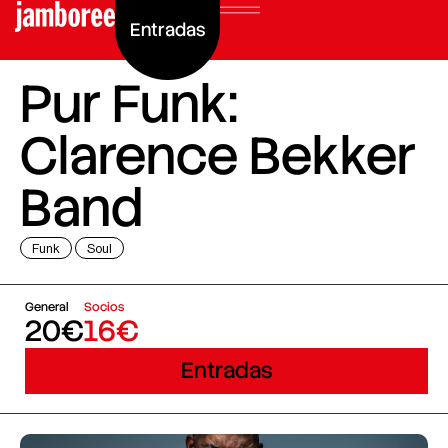
Entradas
Pur Funk:
Clarence Bekker
Band
Funk
Soul
General
Socios
20€
16€
Entradas