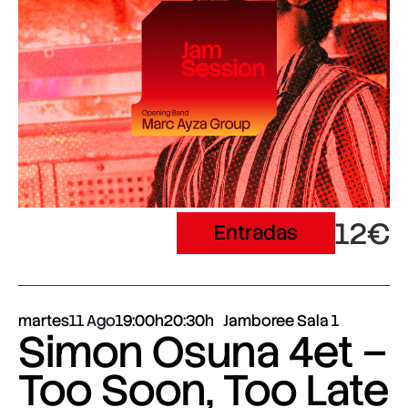
12€
Entradas
martes
11 Ago
19:00h
20:30h
Jamboree Sala 1
Simon Osuna 4et –
Too Soon, Too Late