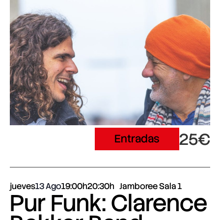
25€
Entradas
jueves
13 Ago
19:00h
20:30h
Jamboree Sala 1
Pur Funk: Clarence