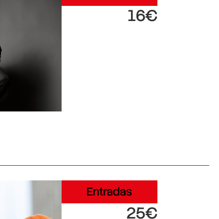
16€
Entradas
25€