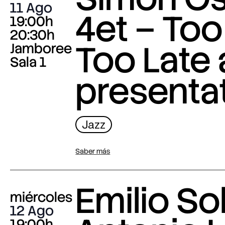
11 Ago
4et – Too
19:00h
20:30h
Too Late
Jamboree
Sala 1
presenta
Jazz
Saber más
Emilio Sol
miércoles
12 Ago
19:00h