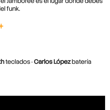
, el Jamboree es el lugar donde debes
el funk.
th
teclados ·
Carlos López
batería