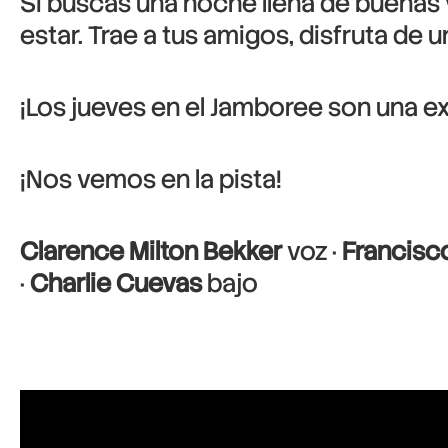
Si buscas una noche llena de buenas v
estar. Trae a tus amigos, disfruta de un
¡Los jueves en el Jamboree son una e
¡Nos vemos en la pista!
Clarence Milton Bekker
voz ·
Francisc
·
Charlie Cuevas
bajo