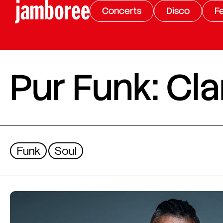
Concerts
Disco
Fe
Pur Funk: Cl
Funk
Soul