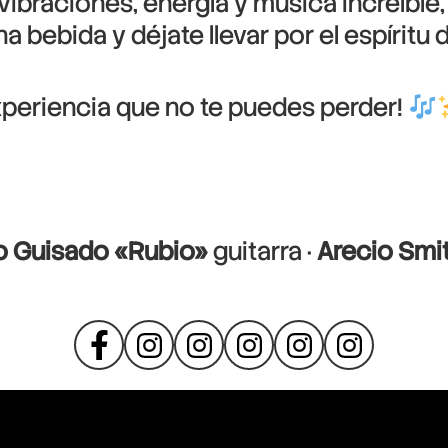
ibraciones, energía y música increíble
a bebida y déjate llevar por el espíritu d
xperiencia que no te puedes perder!
o Guisado «Rubio»
guitarra ·
Arecio Smi