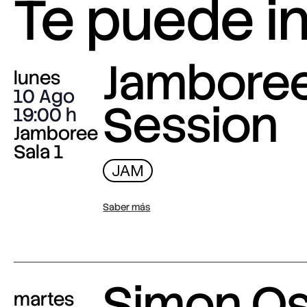
Te puede i
Jambore
lunes
10 Ago
Session
19:00
Jamboree
Sala 1
JAM
Saber más
Simon O
martes