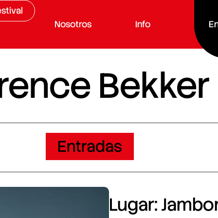
stival
Nosotros
Info
En
arence Bekker
Entradas
Lugar: Jambore