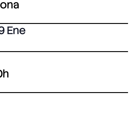
lona
9 Ene
0h