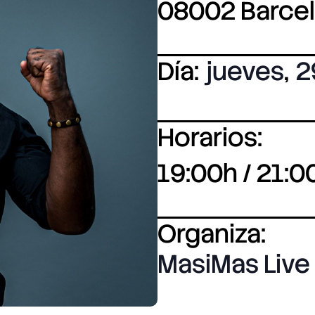
08002 Barce
Día:
jueves
,
2
Horarios:
19:00h / 21:0
Organiza:
MasiMas Live