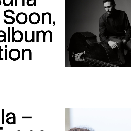
 Soon,
 album
tion
la –