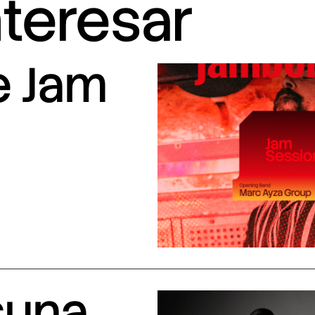
nteresar
e Jam
suna