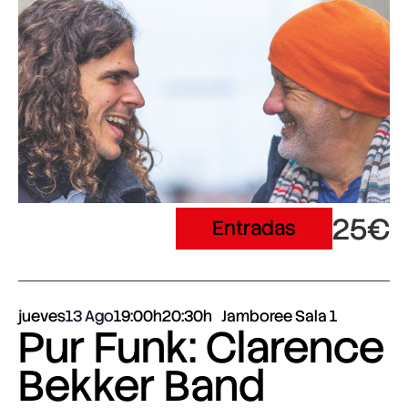
25€
Entradas
jueves
13 Ago
19:00h
20:30h
Jamboree Sala 1
Pur Funk: Clarence
Bekker Band