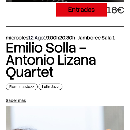
16€
Entradas
miércoles
12 Ago
19:00h
20:30h
Jamboree Sala 1
Emilio Solla –
Antonio Lizana
Quartet
Flamenco Jazz
Latin Jazz
Saber más