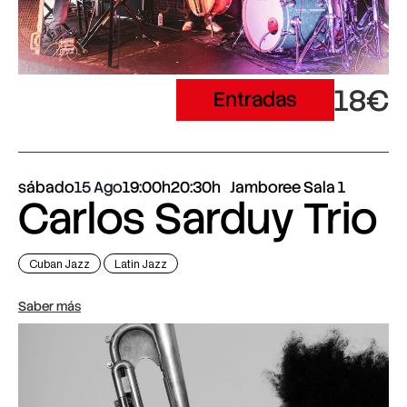
18€
Entradas
sábado
15 Ago
19:00h
20:30h
Jamboree Sala 1
Carlos Sarduy Trio
Cuban Jazz
Latin Jazz
Saber más