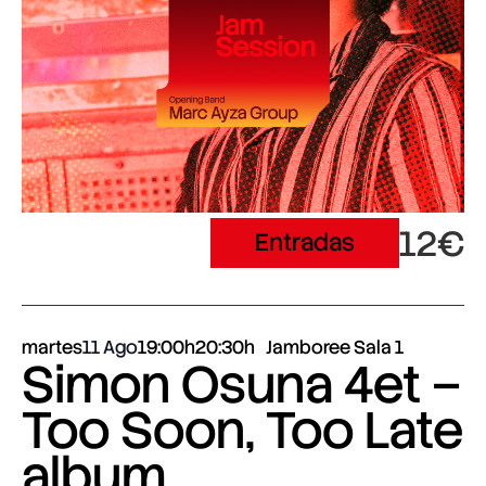
12€
Entradas
martes
11 Ago
19:00h
20:30h
Jamboree Sala 1
Simon Osuna 4et –
Too Soon, Too Late
album