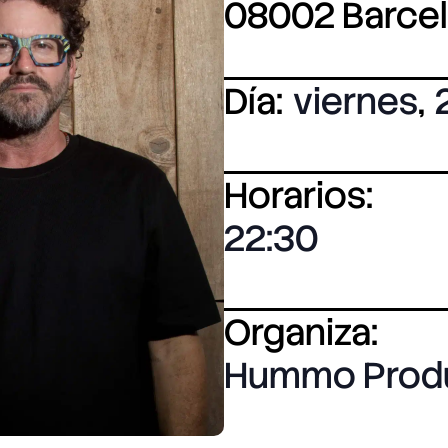
08002 Barce
Día:
viernes
,
Horarios:
22:30
Organiza:
Hummo Prod