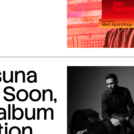
suna
 Soon,
 album
tion