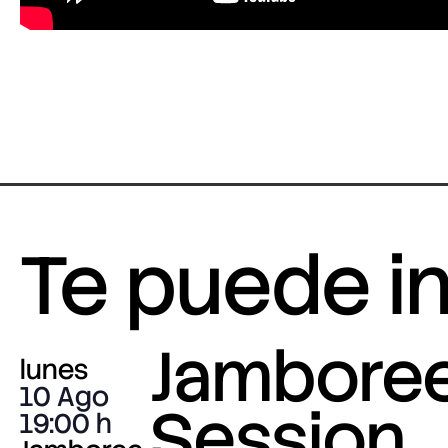
Te puede i
Jambore
lunes
10 Ago
Session
19:00