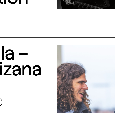
la –
izana