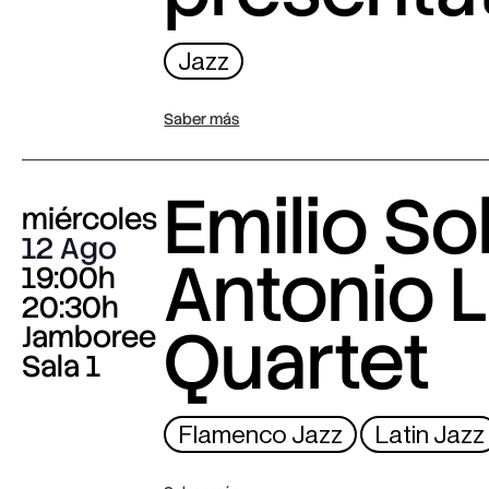
Jazz
Saber más
Emilio Sol
miércoles
12 Ago
Antonio L
19:00h
20:30h
Quartet
Jamboree
Sala 1
Flamenco Jazz
Latin Jazz