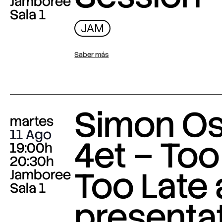
Jamboree
Sala 1
JAM
Saber más
Simon O
martes
11 Ago
4et – Too
19:00h
20:30h
Too Late
Jamboree
Sala 1
presenta