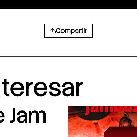
Compartir
nteresar
e Jam