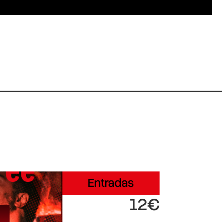
Entradas
12€