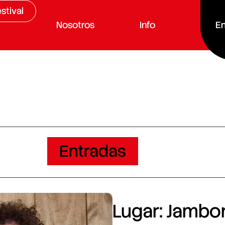
stival
Nosotros
Info
En
Entradas
Lugar: Jambore