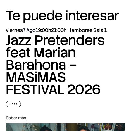
Te puede interesar
viernes
7 Ago
19:00h
21:00h
Jamboree Sala 1
Jazz Pretenders
feat Marian
Barahona –
MASiMAS
FESTIVAL 2026
Jazz
Saber más