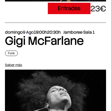
23€
Entradas
domingo
9 Ago
19:00h
20:30h
Jamboree Sala 1
Gigi McFarlane
Funk
Saber más