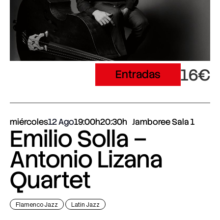
16€
Entradas
miércoles
12 Ago
19:00h
20:30h
Jamboree Sala 1
Emilio Solla –
Antonio Lizana
Quartet
Flamenco Jazz
Latin Jazz