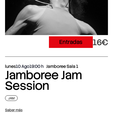
16€
Entradas
lunes
10 Ago
19:00
Jamboree Sala 1
Jamboree Jam
Session
JAM
Saber más