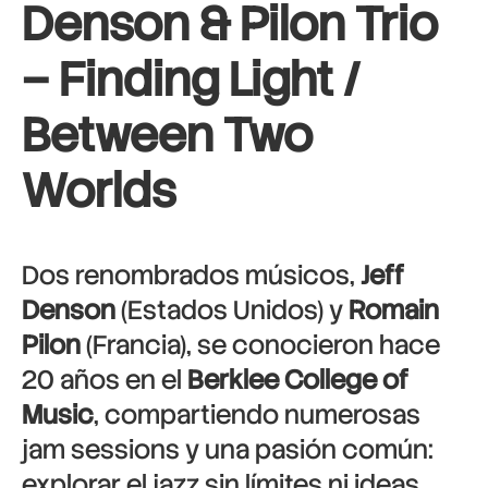
Denson & Pilon Trio
– Finding Light /
Between Two
Worlds
Dos renombrados músicos,
Jeff
Denson
(Estados Unidos) y
Romain
Pilon
(Francia), se conocieron hace
20 años en el
Berklee College of
Music
, compartiendo numerosas
jam sessions y una pasión común:
explorar el jazz sin límites ni ideas