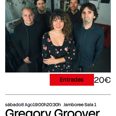
20€
Entradas
sábado
8 Ago
19:00h
20:30h
Jamboree Sala 1
Gregory Groover