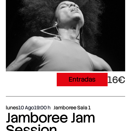
16€
Entradas
lunes
10 Ago
19:00
Jamboree Sala 1
Jamboree Jam
Session