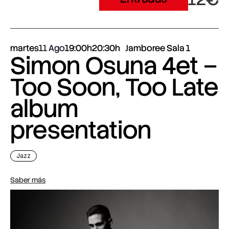
martes
11 Ago
19:00h
20:30h
Jamboree Sala 1
Simon Osuna 4et –
Too Soon, Too Late
album
presentation
Jazz
Saber más