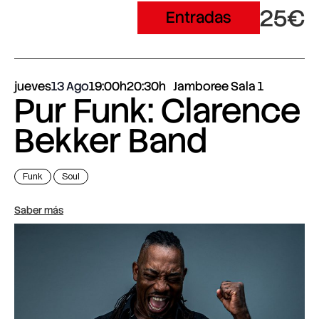
25€
Entradas
jueves
13 Ago
19:00h
20:30h
Jamboree Sala 1
Pur Funk: Clarence
Bekker Band
Funk
Soul
Saber más