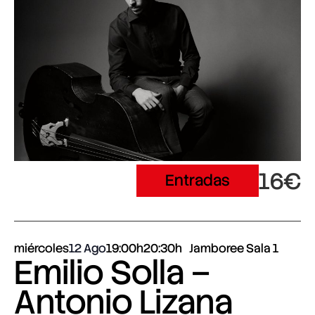
16€
Entradas
miércoles
12 Ago
19:00h
20:30h
Jamboree Sala 1
Emilio Solla –
Antonio Lizana