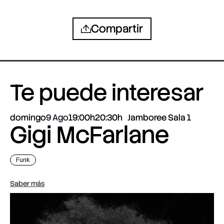
Compartir
Te puede interesar
domingo
9 Ago
19:00h
20:30h
Jamboree Sala 1
Gigi McFarlane
Funk
Saber más