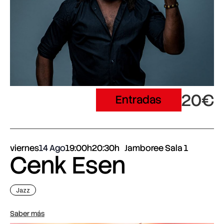
20€
Entradas
viernes
14 Ago
19:00h
20:30h
Jamboree Sala 1
Cenk Esen
Jazz
Saber más